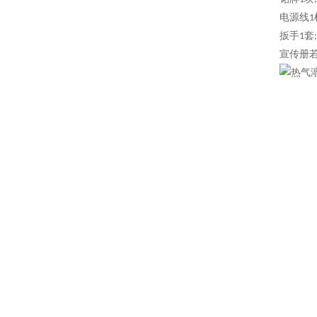
电源线
1
扳手
套
1
;
宣传册