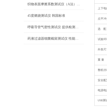
织物表面摩擦系数测试仪（A法） 检测准确
上下电
45度燃烧测试仪 韩国标准
点平冲
呼吸导管气密性测试仪 提供检测方案
选
配
药液过滤器细菌截留测试仪 性能稳定
试验环
外形尺
重
量
整机功
安全配
电源电
测
USB