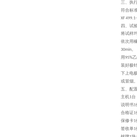
三、
执
符合标
XF 499.1
四、试
将试样
依次用
。
30min
用
乙
95%
装好极
下上电
或冒烟
五、配
主机
台
1
说明书
1
合格证
1
保修卡
1
签收单
1
铭牌
块
1
;