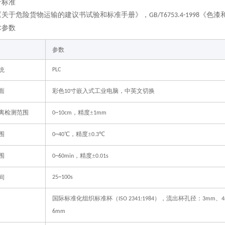
行标准
《关于危险货物运输的建议书试验和标准手册》，
《色漆
GB/T6753.4-1998
术
参数
‌参数‌
‌
PLC
‌
彩色
寸嵌入式工业电脑，中英文切换‌
10
离检测范围
，精度±
0~10cm
1mm
围
℃，精度±
℃
0~40
0.3
围
，精度±
0~60min
0.01s
间
25~100s
国际标准化组织标准杯（
），流出杯孔径：
、
ISO 2341:1984
3mm
6mm