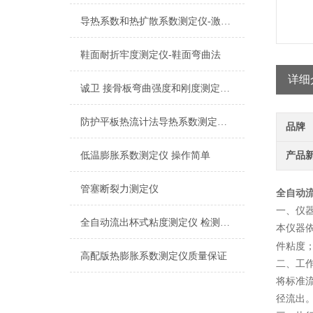
导热系数和热扩散系数测定仪-激光闪光法
鞋面耐折牢度测定仪-鞋面弯曲法
详细
诚卫 接骨板弯曲强度和刚度测定仪 使用防范
防护平板热流计法导热系数测定仪 检测准确
品牌
低温膨胀系数测定仪 操作简单
产品
管塞断裂力测定仪
全自动
一、
仪
全自动流出杯式粘度测定仪 检测准确
本仪器
件粘度
高配版热膨胀系数测定仪质量保证
二
、
工
将标准
径流出