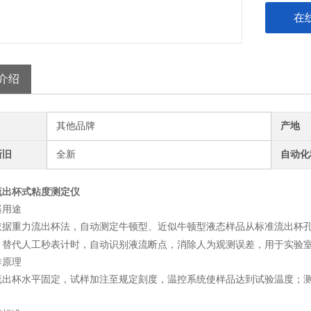
在
介绍
其他品牌
产地
新旧
全新
自动化
流出杯式粘度测定仪
器用途
依据重力流出杯法，自动测定牛顿型、近似牛顿型液态样品从标准流出杯
；替代人工秒表计时，自动识别液流断点，消除人为观测误差，用于实验
作原理
流出杯水平固定，试样加注至规定刻度，温控系统使样品达到试验温度；
。