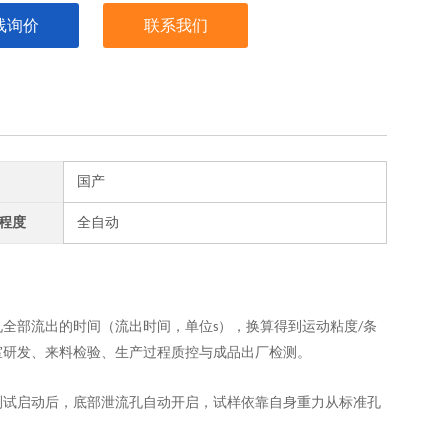
线询价
联系我们
国产
程度
全自动
孔全部流出的时间（流出时间，单位
），换算得到运动粘度
条
s
/
室研发、来料检验、生产过程质控与成品出厂检测。
测试启动后，底部泄流孔自动开启，试样依靠自身重力从标准孔