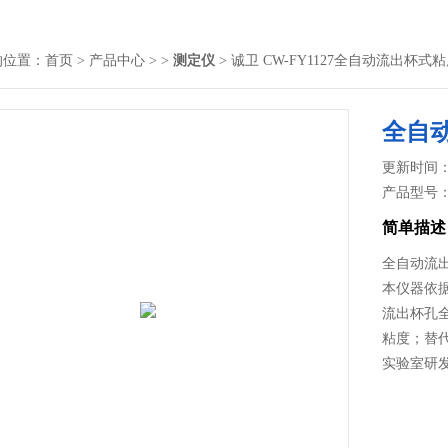
的位置：
首页
>
产品中心
> >
测定仪
> 诚卫 CW-FY1127全自动流出杯式
全自
更新时间： 2
产品型号
简单描述
全自动流
本仪器依
流出杯孔
粘度；替
实验室研