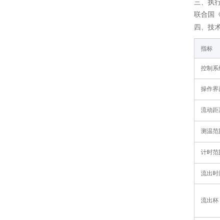
三、执
联合国
四
、
技
‌指标‌
控制系统
操作界面
流动距
测温范
计时范
流出时
流出杯