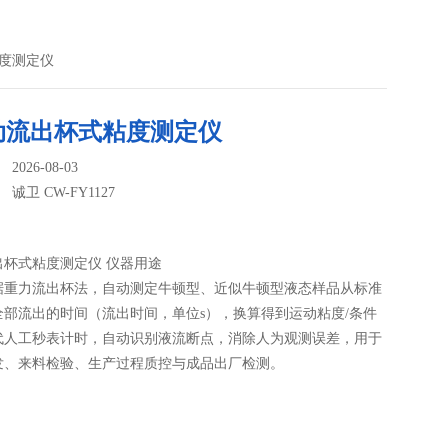
粘度测定仪
动流出杯式粘度测定仪
026-08-03
：
诚卫 CW-FY1127
出杯式粘度测定仪 仪器用途
据重力流出杯法，自动测定牛顿型、近似牛顿型液态样品从标准
全部流出的时间（流出时间，单位s），换算得到运动粘度/条件
代人工秒表计时，自动识别液流断点，消除人为观测误差，用于
发、来料检验、生产过程质控与成品出厂检测。