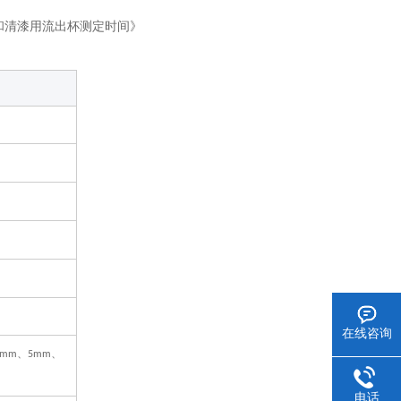
和清漆用流出杯测定时间》
在线咨询
、
、
4mm
5mm
电话