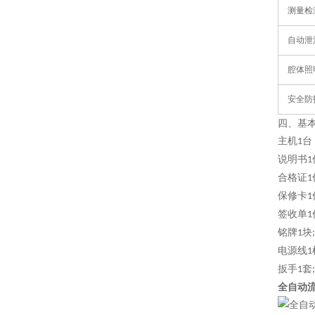
测量检
自动泄
腔体照
安全防
四、基
主机
台
1
说明书
1
合格证
1
保修卡
1
签收单
1
铭牌
块
1
;
电源线
1
扳手
套
1
;
全自动