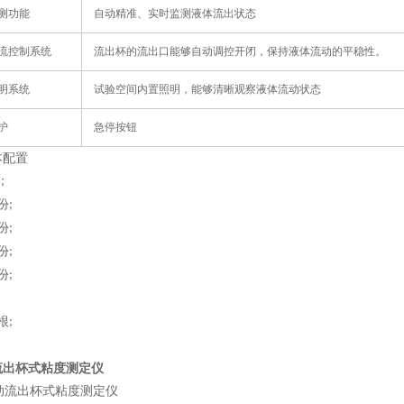
测功能
自动精准、实时监测液体流出状态
流控制系统
流出杯的流出口能够自动调控开闭，保持液体流动的平稳性。
明系统
试验空间内置照明，能够清晰观察液体流动状态
护
急停按钮
本配置
；
份
;
份
;
份
;
份
;
根
;
流出杯式粘度测定仪