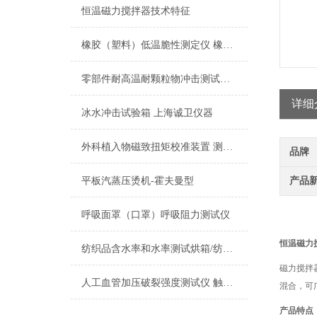
恒温磁力搅拌器技术特征
橡胶（塑料）低温脆性测定仪 橡胶低温柔性测定仪
零部件耐高温耐颗粒物冲击测试仪 检测准确
详细
冰水冲击试验箱 上海诚卫仪器
外科植入物磁致扭矩校准装置 测试稳定
品牌
平板汽蒸压烫机-霍夫曼型
产品
呼吸面罩（口罩）呼吸阻力测试仪
恒温磁力
纺织品含水率和水率测试烘箱/纺织品高温试验含水率试验恒温烘箱
磁力搅拌
人工血管加压破裂强度测试仪 触摸屏显示 上海诚卫
混合，可
产品特点