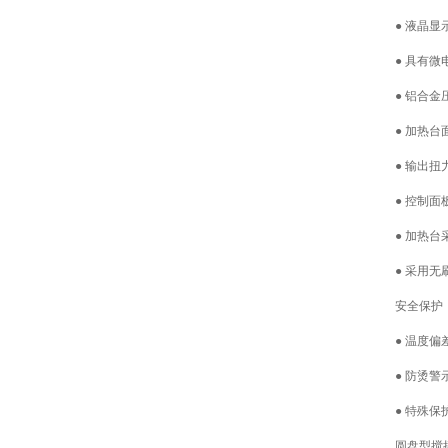
●
液晶显
●
具有微
●
铝合金
●
加热台
●
输出扭
●
控制面
●
加热台
●
采用无
安全保护
●
温度偏
●
防烫警
●
特殊保
圆盘型搅