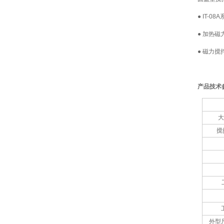
●
IT-08A
●
加热磁
●
磁力搅
产品技术
搅
外型