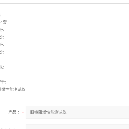
单
；
件
套；
1
份
;
份
;
份
;
份
;
根
;
若干
;
产品：