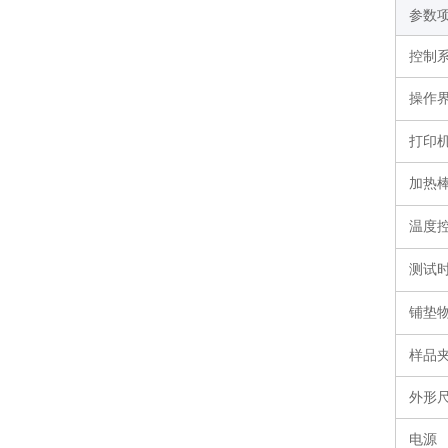
参数
控制
操作
打印
加热
温度
测试
铺垫
样品
外形
电源