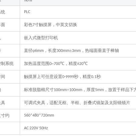
系统
PLC
界面
彩色
寸触摸屏，中英文切换
7
机
嵌入式微型打印机
棒
直径
φ
，长度
±
，热端面垂直于棒轴
6mm
300mm
3mm
控制系统
加热温度范围
，精度
0~
7
00℃
±
20
℃
时间
触摸屏上可任意设置
秒，精度
秒
0-9999
0.1
物
标准脱脂棉尺寸
×
，厚度
，放置于样品下
100mm
100mm
5mm
夹具
可调式夹具，适配无框、半框、折叠式镜架及太阳镜镜片
尺寸约
560*480*720mm
AC 220V 50Hz