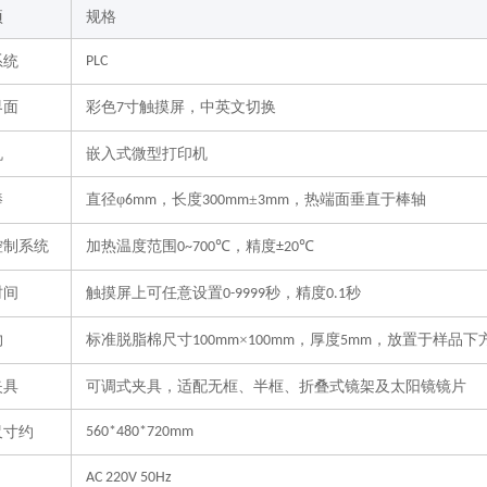
项
规格
系统
PLC
界面
彩色
寸触摸屏，中英文切换
7
机
嵌入式微型打印机
棒
直径
φ
，长度
±
，热端面垂直于棒轴
6mm
300mm
3mm
控制系统
加热温度范围
，精度
0~
7
00℃
±
20
℃
时间
触摸屏上可任意设置
秒，精度
秒
0-9999
0.1
物
标准脱脂棉尺寸
×
，厚度
，放置于样品下
100mm
100mm
5mm
夹具
可调式夹具，适配无框、半框、折叠式镜架及太阳镜镜片
尺寸约
560*480*720mm
AC 220V 50Hz