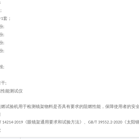
单
；
件
套；
1
份
;
份
;
份
;
份
;
根
;
若干
;
燃性能测试仪
阻燃试验机用于检测镜架物料是否具有要求的阻燃性能，保障使用者的安
准
《眼镜架通用要求和试验方法》、
《太阳镜
T 14214-2019
GB/T 39552.2-2020
数