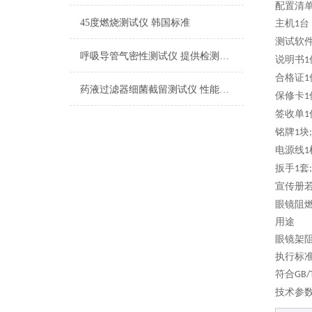
配置清
45度燃烧测试仪 韩国标准
主机
台
1
测试软
呼吸导管气密性测试仪 提供检测方案
说明书
1
合格证
1
药液过滤器细菌截留测试仪 性能稳定
保修卡
1
签收单
1
铭牌
块
1
;
电源线
1
扳手
套
1
;
宣传册
眼镜
阻
用途
眼镜架
执行标
符合
GB/
技术参