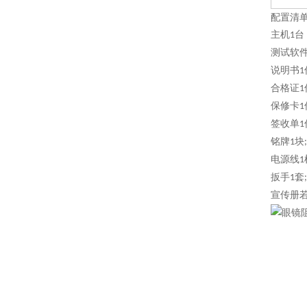
配置清
主机
台
1
测试软
说明书
1
合格证
1
保修卡
1
签收单
1
铭牌
块
1
;
电源线
1
扳手
套
1
;
宣传册