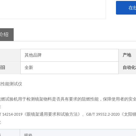
在
介绍
其他品牌
产地
新旧
全新
自动化
燃性能测试仪
阻燃试验机用于检测镜架物料是否具有要求的阻燃性能，保障使用者的安
准
《眼镜架通用要求和试验方法》、
《太阳镜
T 14214-2019
GB/T 39552.2-2020
数
项
规格