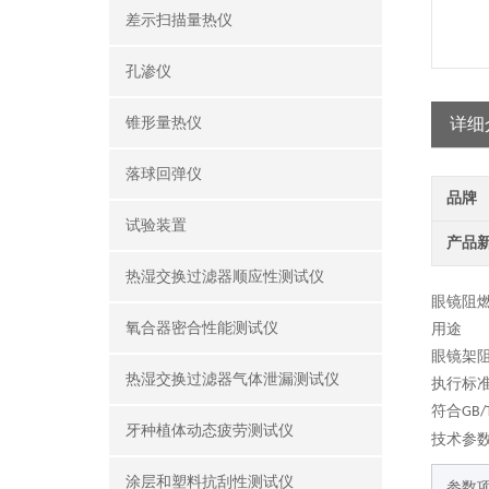
差示扫描量热仪
孔渗仪
锥形量热仪
详细
落球回弹仪
品牌
试验装置
产品
热湿交换过滤器顺应性测试仪
眼镜
阻
氧合器密合性能测试仪
用途
眼镜架
热湿交换过滤器气体泄漏测试仪
执行标
符合
GB/
牙种植体动态疲劳测试仪
技术参
涂层和塑料抗刮性测试仪
参数