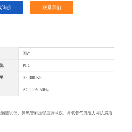
线询价
联系我们
国产
统
PLC
围
0～300 KPa
AC 220V 50Hz
泄
漏
测试
仪、
鼻氧管耐压强度
测试仪、
鼻氧管气流阻力与抗扁瘪