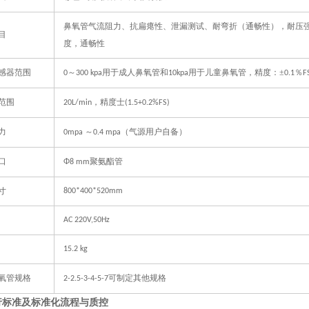
鼻氧管气流阻力、抗扁瘪性、
泄漏
测试、
耐弯折（通畅性），
耐压
目
度
，
通畅性
感器范围
～
用于成人鼻氧管和
用于儿童鼻氧管
，
精度：±
％
0
3
00
kpa
10kpa
0.1
F
范围
，
精度士
20L/min
(1.5+0.2%FS)
力
～
（气源用户自备）
0
mpa
0.
4
mpa
口
聚氨酯管
Φ8 mm
寸
800
*
400
*
520
mm
AC 220V
,
50Hz
15.2 kg
氧管规格
可制定其他规格
2-2.5-3-4-5-7
行标准及
标准化流程与质控