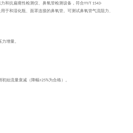
阻力和抗扁瘪性检测仪、鼻氧管检测设备，符合
YY/T 1543-
是用于和湿化瓶、面罩连接的鼻氧管。可测试鼻氧管气流阻力、
压力增量
。
测初始流量衰减（降幅
为合格）
。
≤25%