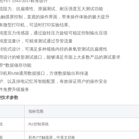
照
标准设计
YY/T 1543-2017
流阻力、抗扁瘪性、
泄漏
测试、耐压强度五大测试功能
色触摸屏控制，直观的操作界面，带来操作体验的极大提升
有微型打印机，可适时打印实验结果。
精度压力传感器，通过旋转压力旋钮可稳定控制输出压强
精度流量计，可精准测试通过导管流量
的转轮式设计，可满足多种规格内径的鼻氧管测试抗扁瘪性
用设计的锥形测试接口，能够满足市面上大多数产品的测试要求
带*数据储存功能
印机和
通用数据接口，方便数据输出和传递
USB
护、以及掉电记忆等智能配置，有效保证用户的操作安全
件免费升级服务
键技术参数
指标范围
统
控制系统
PLC
面
彩色
寸触摸屏，中英文切换
7