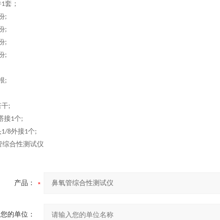
件
套；
1
份
;
份
;
份
;
份
;
根
;
若干
;
塔接
个
1
;
头
外接
个
1/8
1
;
产品：
您的单位：