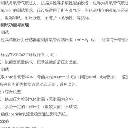
于测试鼻氧管气流阻力、抗扁瘪性等多项性能的设备，也称为鼻氧管气流
鼻氧管》的测试要求。该设备适用于所有鼻气管，不论是独立的鼻氧管还
性、
泄漏
测试、耐压强度
，
耐弯折（通畅性）
等指标。
心测试功能与原理
力测试
通过高精度压力传感器监测鼻氧管两端压差（
），计算每米管道
ΔP = P₂ - P₁
：样品在
环境静置
小时；
23℃±2℃
1
试：以额定流量供气，记录连接前后压力差值
。
性测试
截取
鼻氧管样本，弯曲末端
成
形（间距
，
为管径），监
0.5m
100mm
U
X=3d
d
形夹具间距需根据管径动态调整，避免误判
。
能（综合机型）
试
：施加压力检测气体泄漏（无泄漏为合格）
。
度
：承受
一定的
工作压力（取较大值）不破裂
。
：确保
氧流量稳定通过湿化系统
。
15L/min
术优势