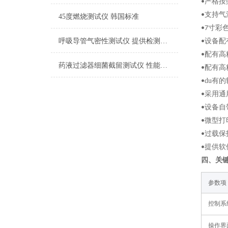
严格按
•
支持气
•
45度燃烧测试仪 韩国标准
寸彩
•7
呼吸导管气密性测试仪 提供检测方案
设备配
•
配有高
•
药液过滤器细菌截留测试仪 性能稳定
配有高
•
du有
•
采用通
•
设备自
•
微型打
•
过载保
•
提供软
•
四、
关
参数项
控制系
操作界