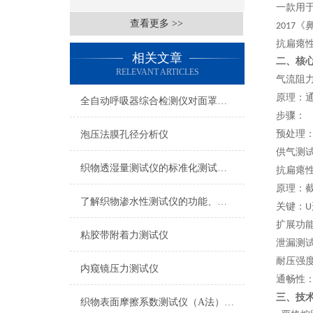
一款用
查看更多 >>
《
2017
抗扁瘪
相关文章
二、
核
RELEVANT ARTICLES
气流阻
原理
：
全自动呼吸器综合检测仪对面罩泄漏率的定量检测方法
步骤
：
预处理
泡压法膜孔径分析仪
供气测
织物透湿量测试仪的标准化测试方法与流程介绍
抗扁瘪
原理
：
了解织物渗水性测试仪的功能、优势与行业应用
关键
：
U
扩展功
粘胶带附着力测试仪
泄漏测
耐压强
内窥镜压力测试仪
通畅性
三、技
织物表面摩擦系数测试仪（A法） 检测准确