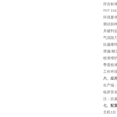
符合
标
YY/T 154
环境要
测试前
关键判
气流阻
抗扁瘪
泄漏
耐
/
校准维
季度校
工作环
六
、应
生产端
临床安
注：抗
七、配
主机
台
1