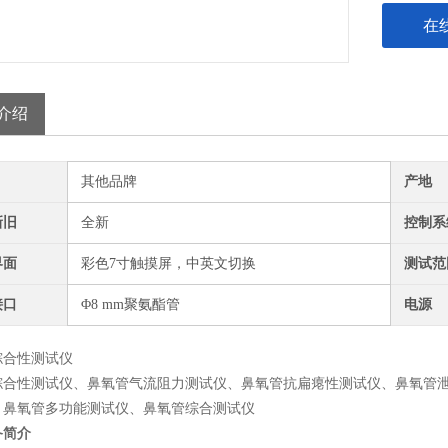
在
介绍
其他品牌
产地
新旧
全新
控制系
界面
彩色7寸触摸屏，中英文切换
测试范
接口
Φ8 mm聚氨酯管
电源
综合性
测试仪
综合性
测试仪
、
鼻氧管气流阻力
测试仪、
鼻氧管抗扁瘪性
测试仪、
鼻氧管
、鼻氧管多功能测试仪
、
鼻氧管综合测试仪
备简介