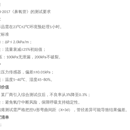
准
《鼻氧管》的测试要求
3-2017
求
样品需在
环境预处理
小时。
23℃±2℃
1
定标准
力：
；
ΔP ≤ 2.0kPa/m
性：流量衰减
初始值
；
≤25%
压：
无泄漏，
不破裂
。
100kPa
200kPa
护
准压力传感器，偏差
；
≤±0.01kPa‌
境：温度
、湿度
。
5–40℃
45–80%‌
用价值
：某厂商引入综合测试仪后，不良率从
降至
；
3%
0.3%‌
全
：避免氧疗中断风险，保障呼吸支持稳定性
。
扁瘪测试需严格把控
形弯曲间距（
），管径差异可能导致结果偏差
。
U
X=3d
置清单
；