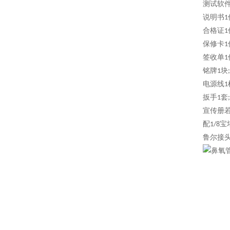
测试软
说明书
1
合格证
1
保修卡
1
签收单
1
铭牌
块
1
;
电源线
1
扳手
套
1
;
宣传册
配
宝
1/8
鲁尔接