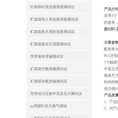
针座和针管连接强度测试仪
产品介
采用
寸
7
贮尿袋导入管连接强度测试仪
的菜单
腹B穿C
贮尿袋悬吊系统强度测试仪
主要参
贮尿袋悬吊孔强度测试仪
配有
鲁
PLC控
导管液体泄漏测试仪
7寸触摸
贮尿袋空载泄漏测试仪
中英文
箱体尺
贮尿袋加载泄漏测试仪
时间控制器
插力值0
导管动力注射中流及压力测试仪
产品质
1
、产品
ya周探针压力蒸气测试
2
、对产