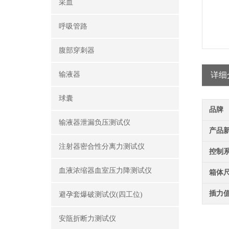
采血
呼吸管路
腹部穿刺器
输液器
详细
球囊
品牌
输液器泄漏负压测试仪
产品
注射器密合性分离力测试仪
控制
血液浓缩器血室压力降测试仪
箱体
插力
避孕套爆破测试仪(四工位)
安瓿折断力测试仪