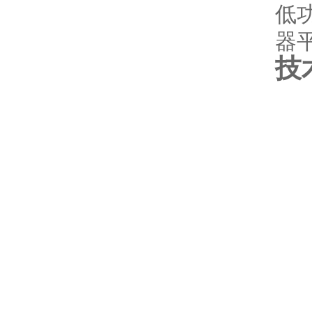
低
器
技