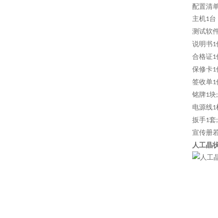
配置清
主机
台
1
测试软
说明书
1
合格证
1
保修卡
1
签收单
1
铭牌
块
1
;
电源线
1
扳手
套
1
;
宣传册
人工晶