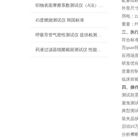
配备高
织物表面摩擦系数测试仪（A法） 检测准确
外形
尺
用电：
2
45度燃烧测试仪 韩国标准
重量：
三、执
呼吸导管气密性测试仪 提供检测方案
符合标
完quan
药液过滤器细菌截留测试仪 性能稳定
应用场
研发优
质量控
临床前
四、操
测试前
避免测
典型测
装夹晶
启动
25
分析襻断