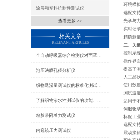
环境模
涂层和塑料抗刮性测试仪
选配
支
查看更多 >>
光学与
实时记
相关文章
精确测
RELEVANT ARTICLES
二、
关
控制系
全自动呼吸器综合检测仪对面罩泄漏率的定量检测方法
操作界
提高了
泡压法膜孔径分析仪
人工晶
使用数
织物透湿量测试仪的标准化测试方法与流程介绍
测试速
了解织物渗水性测试仪的功能、优势与行业应用
适用于
伺服
驱
粘胶带附着力测试仪
标配工
选配
支
内窥镜压力测试仪
震动接