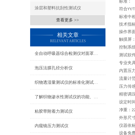
标准：
涂层和塑料抗刮性测试仪
符合
YY/
T
标准中
查看更多 >>
技术指
操作界
相关文章
触摸屏
RELEVANT ARTICLES
控制系
全自动呼吸器综合检测仪对面罩泄漏率的定量检测方法
测试软
专业夹
泡压法膜孔径分析仪
内置压
流量计
织物透湿量测试仪的标准化测试方法与流程介绍
压力传
精密调
了解织物渗水性测试仪的功能、优势与行业应用
设定时
净重：
2
粘胶带附着力测试仪
外形尺
仪器依
内窥镜压力测试仪
设备免