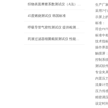
织物表面摩擦系数测试仪（A法） 检测准确
生产厂
采用
寸
7
45度燃烧测试仪 韩国标准
示屏上
标准：
呼吸导管气密性测试仪 提供检测方案
符合
YY/
T
标准中
药液过滤器细菌截留测试仪 性能稳定
技术指
操作界
触摸屏
控制系
测试软
专业夹
内置压
流量计
压力传
精密调
设定时