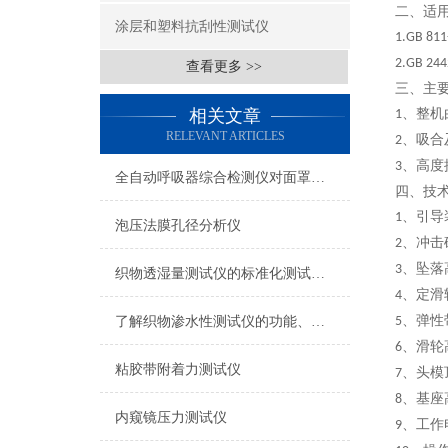
二、
适
涂层和塑料抗刮性测试仪
1.
GB 811
2.
GB 244
查看更多 >>
三、主
相关文章
、整机
1
RELEVANT ARTICLES
、吸合
2
、高度
3
全自动呼吸器综合检测仪对面罩泄漏率的定量检测方法
四、技
、引导
1
泡压法膜孔径分析仪
、冲击
2
、坠落
3
织物透湿量测试仪的标准化测试方法与流程介绍
、定滑
4
、弹性
了解织物渗水性测试仪的功能、优势与行业应用
5
、滑轮
6
粘胶带附着力测试仪
、头模
7
、基座
8
内窥镜压力测试仪
、工作
9