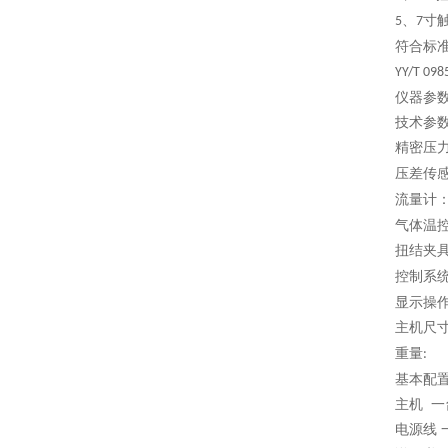
、
寸
5
7
符合标
YY/T 098
仪器参
技术参
精密压
压差传
流量计
气体温
扭结夹
控制系
显示操作
主机尺
重量
:
基本配
主机 一
电源线 