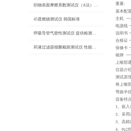
重量
:
织物表面摩擦系数测试仪（A法） 检测准确
基本配
主机 一
45度燃烧测试仪 韩国标准
电源线 
呼吸导管气密性测试仪 提供检测方案
说明书 
合格证 
药液过滤器细菌截留测试仪 性能稳定
保修卡 
铭牌 一
上喉部
仪器介
测试原
将上喉
弯曲半
设备特
、嵌入
1
、采用
2
、高精
3
、
4
PLC