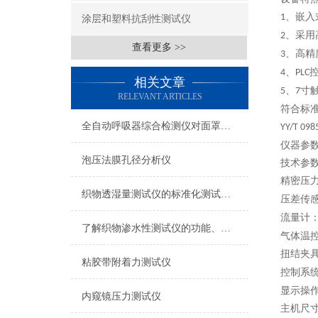
、嵌入
1
涂层和塑料抗刮性测试仪
、采用
2
查看更多 >>
、高精
3
、
4
PLC
相关文章
、
寸
5
7
RELEVANT ARTICLES
符合标
全自动呼吸器综合检测仪对面罩泄漏率的定量检测方法
YY/T 098
仪器参
泡压法膜孔径分析仪
技术参
精密压
织物透湿量测试仪的标准化测试方法与流程介绍
压差传
流量计
了解织物渗水性测试仪的功能、优势与行业应用
气体温
扭结夹
粘胶带附着力测试仪
控制系
显示操作
内窥镜压力测试仪
主机尺