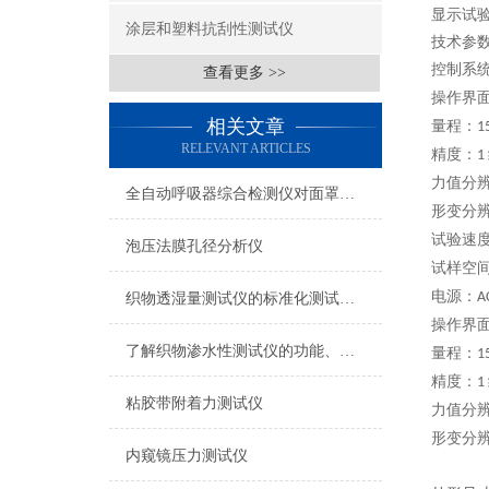
显示试
涂层和塑料抗刮性测试仪
技术参
控制系
查看更多 >>
操作界
相关文章
量程：
1
RELEVANT ARTICLES
精度：
1
力值分
全自动呼吸器综合检测仪对面罩泄漏率的定量检测方法
形变分
试验速
泡压法膜孔径分析仪
试样空
电源：
A
织物透湿量测试仪的标准化测试方法与流程介绍
操作界
了解织物渗水性测试仪的功能、优势与行业应用
量程：
1
精度：
1
粘胶带附着力测试仪
力值分
形变分
内窥镜压力测试仪