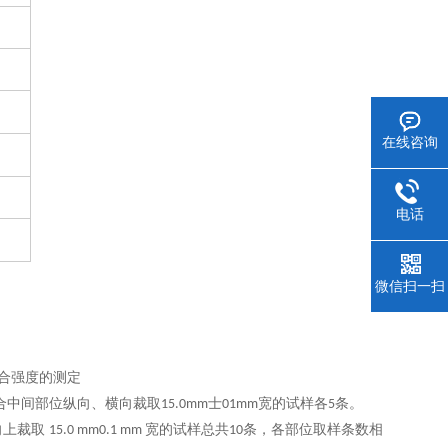
在线咨询
电话
微信扫一扫
合强度的测定
合中间部位纵向、横向裁取
士
宽的试样各
条。
15.0mm
01mm
5
向上裁取
宽的试样总共
条，各部位取样条数相
15.0 mm0.1 mm
10