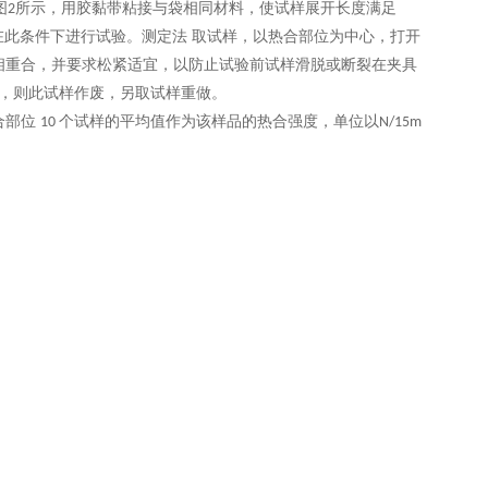
图
所示，用胶黏带粘接与袋相同材料，使试样展开长度满足
2
在此条件下进行试验。测定法 取试样，以热合部位为中心，打开
相重合，并要求松紧适宜，以防止试验前试样滑脱或断裂在夹具
，则此试样作废，另取试样重做。
合部位
个试样的平均值作为该样品的热合强度，单位以
10
N/15m