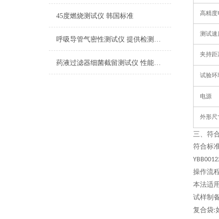
高精度
45度燃烧测试仪 韩国标准
测试速
呼吸导管气密性测试仪 提供检测方案
夹持距
药液过滤器细菌截留测试仪 性能稳定
试验环
电源
外形尺
三、
符
符合
标
YBB0012
操作流
本法适
试样制
复合袋
: