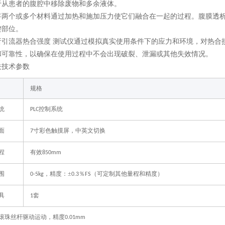
于从患者的腹腔中移除废物和多余液体。
将两个或多个材料通过加热和施加压力使它们融合在一起的过程。腹膜透
键部位。
析引流器热合强度 测试仪通过模拟真实使用条件下的应力和环境，对热合
和可靠性，以确保在使用过程中不会出现破裂、泄漏或其他失效情况。
关技术参数
规格
统
控制系统
PLC
面
寸彩色触摸屏，中英文切换
7
程
有效
850mm
围
，精度：±
％
（可定制其他量程和精度）
0-5kg
0.3
FS
具
套
1
滚珠丝杆驱动运动，精度
0.01mm