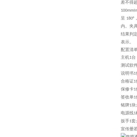
差不得
100mmI
呈
180°
内。夹
结果判
表示。
配置清
主机
台
1
测试软
说明书
1
合格证
1
保修卡
1
签收单
1
铭牌
块
1
;
电源线
1
扳手
套
1
;
宣传册