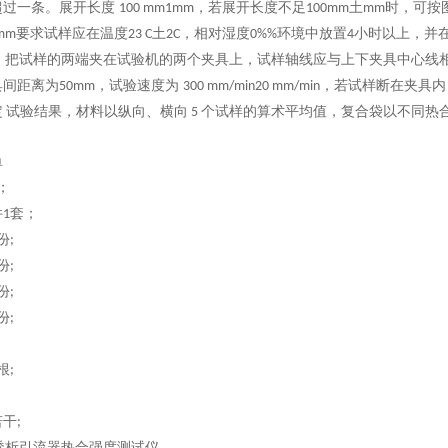
超过一条。展开长度
，若展开长度不足
土
时，可按
100 mm1mm
100mm
mm
要求试样应在温度
土
，相对湿度
环境中放置
小时以上，并
mm
23 C
2C
0%%
4
，把试样的两端夹在试验机的两个夹具上，试样轴线应与上下夹具中心线
具间距离为
，试验速度为
，若试样断在夹具内
50mm
300 mm/min20 mm/min
定
试验结果，材料以纵向、横向
个试样的算术平均值，复合袋以不同热
5
单
；
件
套；
1
份
;
份
;
份
;
份
;
根
;
若干
;