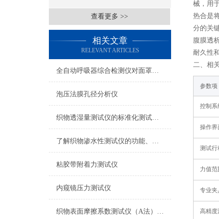
械，用
热合是
查看更多 >>
分的关
相关文章
腹膜透
RELEVANT ARTICLES
耐久性
二、相
全自动呼吸器综合检测仪对面罩泄漏率的定量检测方法
参数项
泡压法膜孔径分析仪
控制系
织物透湿量测试仪的标准化测试方法与流程介绍
操作界
了解织物渗水性测试仪的功能、优势与行业应用
测试行
粘胶带附着力测试仪
力值范
内窥镜压力测试仪
专业夹
织物表面摩擦系数测试仪（A法） 检测准确
高精度