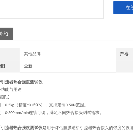
在
介绍
其他品牌
产地
新旧
全新
析引流器热合强度测试仪
心功能与
用途
能测试
围
：
（精度
），支持定制
范围。
0-5kg
±0.
3
%
FS
0-50N
度
：
连续可调，满足不同热合接头测试需求。
0-300mm/min
析引流器热合强度测试仪
是用于评估腹膜透析引流器热合接头的强度的设