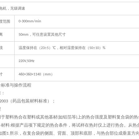
电机，无级调速
度范围
0-300mm/min
离
，可任意设置其他尺寸
50mm
境
温度保持在（
±
）℃，相对湿度保持在（
±
）
23
5
50
10
%
220V,50Hz
寸
（
）
460
×
360
×
1140
mm
合标准与
操作流程
准
：
（药品包装材料标准）；
2003
程
用于塑料热合在塑料或其他基材
如铝箔等
上的热合强度及塑料复合袋的热
(
)
备材料
根据产品项下规定的热合条件，将试样在热封仪上进行热合。从热
:
如图
所示，在复合袋的侧面、背面、顶部和底部，与热合部位成垂直方
1