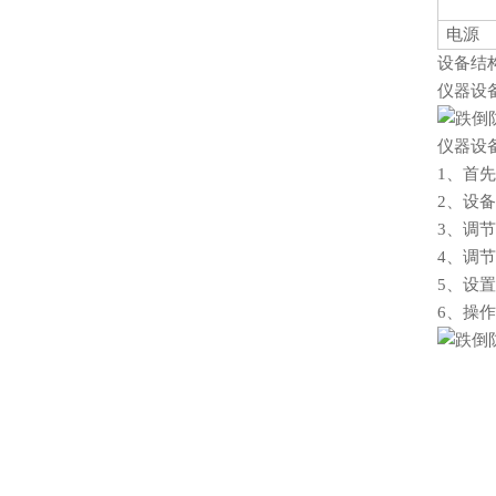
电源
设备结
仪器设
仪器设
1、
首先
2、
设备
3、
调节
4、
调节
5、
设置
6、
操作