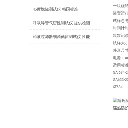
一块旋
45度燃烧测试仪 韩国标准
装置运
试样总
呼吸导管气密性测试仪 提供检测方案
时间计
次数记
药液过滤器细菌截留测试仪 性能稳定
试样大
外形尺
电源：
A
适用标
GA 634-
GA633-2
XF634
隔热防