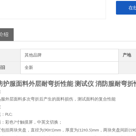
在
介绍
其他品牌
产地
新旧
全新
防护服面料外层耐弯折性能 测试仪 消防服
耐弯折
途
热服外层面料多次弯折后产生的面料损伤，测试面料的复合性能
数
统：
PLC;
面：彩色
寸触摸屏，中英文切换；
7
置包括两块夹盘，直径为
，厚度为
，两块夹盘间距
(90±1)mm
(12±0.5)mm
(19