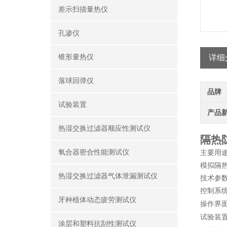
差示扫描量热仪
孔渗仪
锥形量热仪
详细
落球回弹仪
品牌
试验装置
产品
热湿交换过滤器顺应性测试仪
隔热
氧合器密合性能测试仪
主要用
模拟隔
热湿交换过滤器气体泄漏测试仪
技术
参
控制系
牙种植体动态疲劳测试仪
操作界
试验装
涂层和塑料抗刮性测试仪