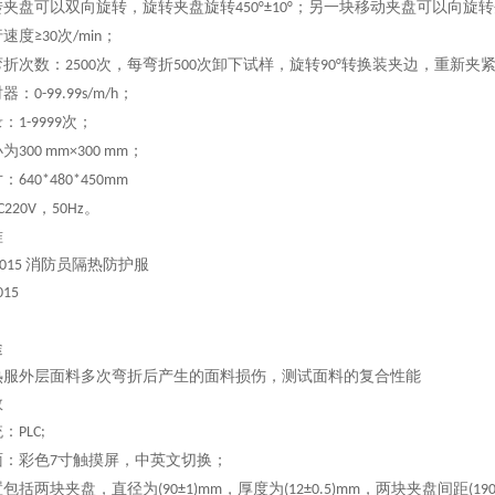
转夹盘可以双向旋转，旋转夹盘旋转
；另一块移动夹盘可以向旋转
450°±10°
行速度
次
；
≥30
/min
弯折次数：
次，每弯折
次卸下试样，旋转
转换装夹边，重新夹
2500
500
90°
时器：
；
0-99.99s/m/h
录：
次；
1-9999
小为
；
300 mm×300 mm
寸：
640*480*450
mm
，
。
C220V
50Hz
准
消防员隔热防护服
2015
015
途
热服外层面料多次弯折后产生的面料损伤，测试面料的复合性能
数
统：
PLC;
面：彩色
寸触摸屏，中英文切换；
7
置包括两块夹盘，直径为
，厚度为
，两块夹盘间距
(90±1)mm
(12±0.5)mm
(19