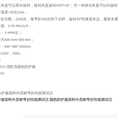
转夹盘可以双向旋转，旋转夹盘旋转
；另一块移动夹盘可以向旋转
450°±10°
行速度
次
；
≥30
/min
弯折次数：
次，每弯折
次卸下试样，旋转
转换装夹边，重新夹
2500
500
90°
时器：
；
0-99.99s/m/h
录：
次；
1-9999
小为
；
300 mm×300 mm
寸：
640*480*450
mm
，
。
C220V
50Hz
准
消防员隔热防护服
2015
015
护服面料外层耐弯折性能测试仪
隔热防护服面料外层耐弯折性能测试仪