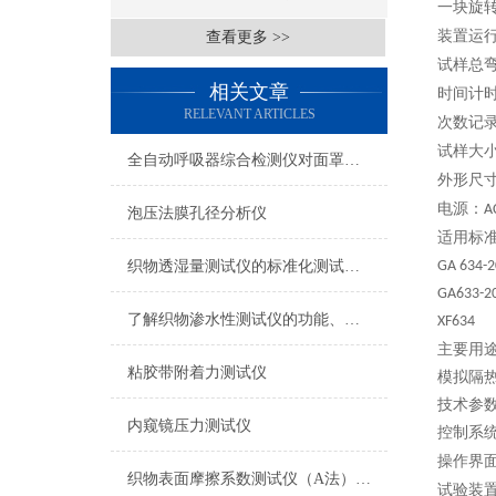
一块旋
装置运
查看更多 >>
试样总
相关文章
时间计
RELEVANT ARTICLES
次数记
试样大
全自动呼吸器综合检测仪对面罩泄漏率的定量检测方法
外形尺
电源：
A
泡压法膜孔径分析仪
适用标
织物透湿量测试仪的标准化测试方法与流程介绍
GA 634-
GA633-2
了解织物渗水性测试仪的功能、优势与行业应用
XF634
主要用
粘胶带附着力测试仪
模拟隔
技术
参
内窥镜压力测试仪
控制系
操作界
织物表面摩擦系数测试仪（A法） 检测准确
试验装