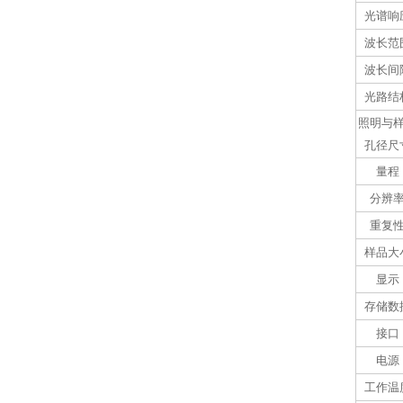
光谱响
波长范
波长间
光路结
照明与
孔径尺
量程
分辨
重复
样品大
显示
存储数
接口
电源
工作温