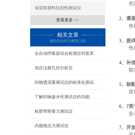
色
涂层和塑料抗刮性测试仪
2、
遵
查看更多 >>
色
相关文章
3、
提
RELEVANT ARTICLES
色
全自动呼吸器综合检测仪对面罩泄漏率的定量检测方法
4、
补
泡压法膜孔径分析仪
能
织物透湿量测试仪的标准化测试方法与流程介绍
5、
标
提
了解织物渗水性测试仪的功能、优势与行业应用
6、
英
7
粘胶带附着力测试仪
安
内窥镜压力测试仪
7、
开
开