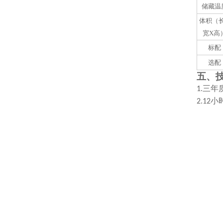
储藏温
体积（
宽X高
标配
选配
五、
三年
1.
小
2
.12