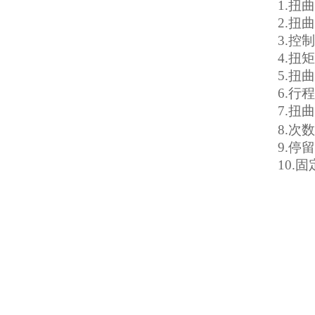
1
.扭曲
2
.扭曲
3
.控
4
.扭
5
.扭曲
6
.行
7
.扭
8
.次
9
.停
10
.