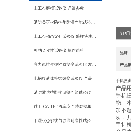
土工布磨损试验仪 详细参数
消防员灭火防护靴防滑性能试验仪 检测数据精准
详细
土工布动态穿孔试验仪 采样快速稳定
可勃吸收性试验仪 操作简单
品牌
弹力线拉伸弹性回复率试验仪 发货及时
产品
电脑版液体持续燃烧试验仪 产品质量好
手机扭
产品
消防鞋防护靴抗切割性能试验仪 品质优良
手机
能。
诚卫 CW-1104汽车安全带磨损和微滑试验仪 符合检测标准
加不超
次，
干湿状态纱线与纱线耐磨性试验仪-双工位
手持机