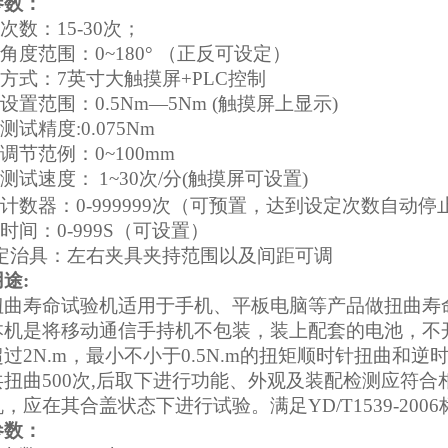
参数：
次数：15-30次；
角度范围：0~180°
（正反可设定）
制方式：7英寸大触摸屏+PLC控制
矩设置范围：0.5Nm—5Nm (触摸屏上显示)
测试精度:0.075Nm
程调节范例：0~100mm
曲测试速度：
1~30次/分(触摸屏可设置)
数计数器：0-999999次（可预置，达到设定次数自动
留时间：0-999S（可设置）
固定治具：左右夹具夹持范围以及间距可调
用途
:
扭曲寿命试验机适用于手机、平板电脑等产品做扭曲寿
本机是将移动通信手持机不包装，装上配套的电池，不
过2N.m，最小不小于0.5N.m的扭矩顺时针扭曲和逆
共扭曲500次,后取下进行功能、外观及装配检测应符
，应在其合盖状态下进行试验。满足YD/T1539-200
参数：