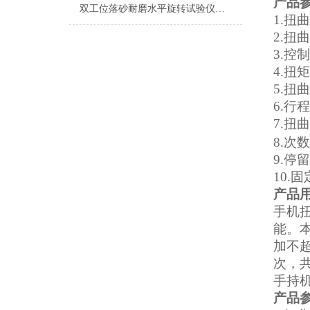
产品
双工位落砂耐磨水平旋转试验仪符合标准
1
.扭曲
2
.扭曲
3
.控
4
.扭
5
.扭曲
6
.行
7
.扭
8
.次
9
.停
10
.
产品
手机
能。
加不超
次，
手持机
产品