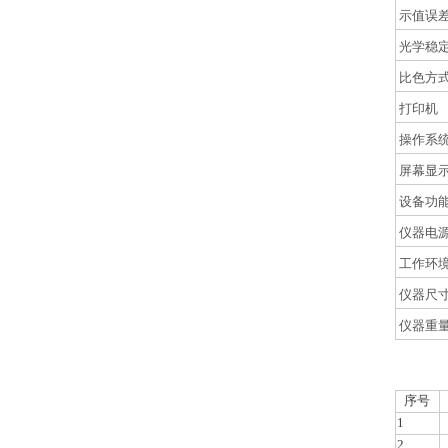
示值误
光学稳
比色方
打印机
操作系
屏幕显
设备功
仪器电
工作环
仪器尺
仪器重
序号
1
2