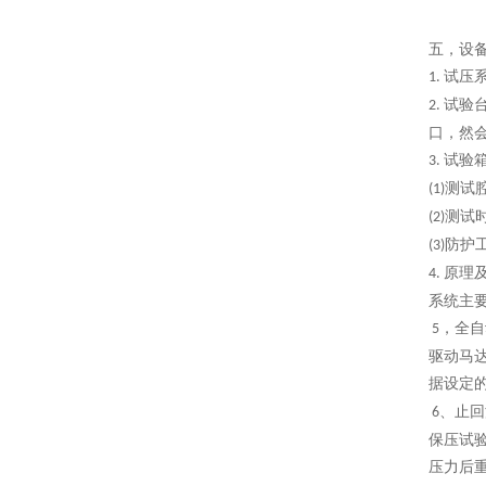
五，
设
试压
1.
试验
2.
口，然
试验
3.
测试
(1)
测试
(2)
防护
(3)
原理
4.
系统主
，全自
5
驱动马
据设定
、止回
6
保压试
压力后