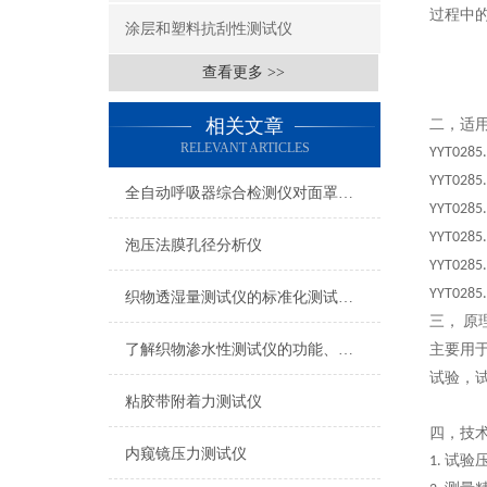
过程中
涂层和塑料抗刮性测试仪
查看更多 >>
相关文章
二，
适
RELEVANT ARTICLES
YYT0285
YYT0285
全自动呼吸器综合检测仪对面罩泄漏率的定量检测方法
YYT0285
YYT0285
泡压法膜孔径分析仪
YYT0285
YYT0285
织物透湿量测试仪的标准化测试方法与流程介绍
三，
原
了解织物渗水性测试仪的功能、优势与行业应用
主要用
试验，
粘胶带附着力测试仪
四，
技
内窥镜压力测试仪
试验
1.