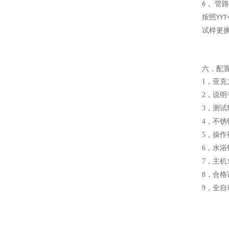
，
管路
6
按照
YYT-
试样更
六，
配
1，
亚克
2，
说明
3，
测试
4，
不锈
5，
操作
6，
水浴
7，
主机
8，
合格
9，
全自