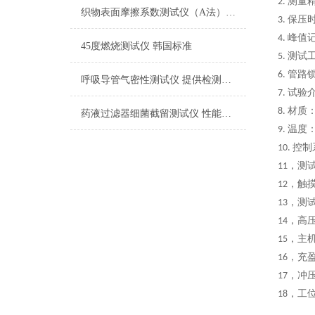
测量精
2.
织物表面摩擦系数测试仪（A法） 检测准确
保压
3.
峰值
4.
45度燃烧测试仪 韩国标准
测试
5.
管路
6.
呼吸导管气密性测试仪 提供检测方案
试验
7.
材质
8.
药液过滤器细菌截留测试仪 性能稳定
温度
9.
控制
10.
，测
11
，触
12
，测
13
，高
14
，主
15
，充
16
，冲
17
，工
18