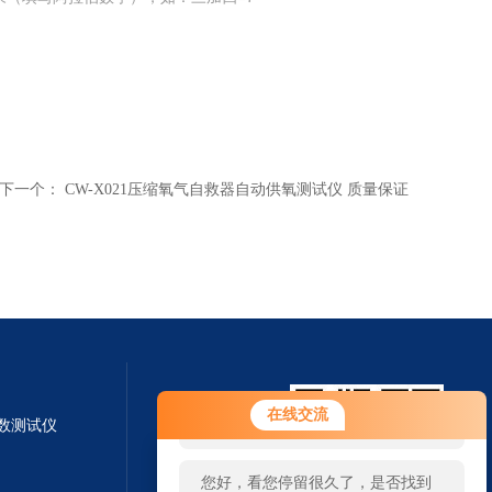
下一个：
CW-X021压缩氧气自救器自动供氧测试仪 质量保证
您好！欢迎前来咨询，很高兴为您
在线交流
系数测试仪
服务，请问您要咨询什么问题呢？
您好，看您停留很久了，是否找到