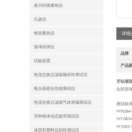
差示扫描量热仪
孔渗仪
锥形量热仪
详细
落球回弹仪
品牌
试验装置
产品
热湿交换过滤器顺应性测试仪
牙钻颈
氧合器密合性能测试仪
头部形
热湿交换过滤器气体泄漏测试仪
测试标
YY91064
牙种植体动态疲劳测试仪
YYT 087
YY 0302-
涂层和塑料抗刮性测试仪