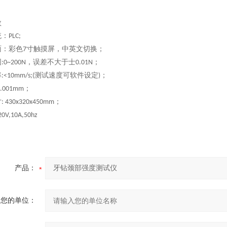
数
统：
PLC;
面：彩色
寸触摸屏，中英文切换；
7
围
，误差不大于士
；
:0~200N
0.01N
率
测试速度可软件设定
；
:<10mm/s;(
)
；
0.001mm
寸
；
: 430x320x450mm
20V,10A,50hz
产品：
您的单位：