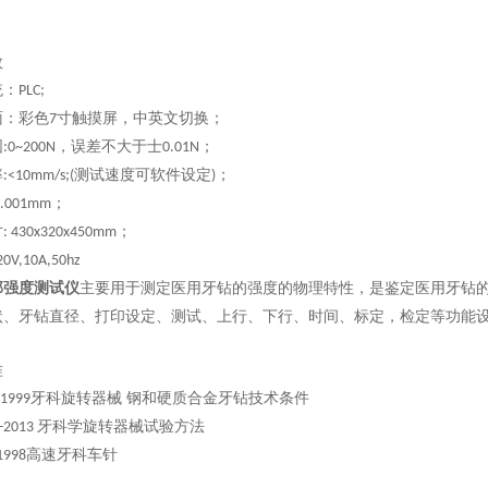
数
统：
PLC;
面：彩色
寸触摸屏，中英文切换；
7
围
，误差不大于士
；
:0~200N
0.01N
率
测试速度可软件设定
；
:<10mm/s;(
)
；
0.001mm
寸
；
: 430x320x450mm
20V,10A,50hz
部强度测试仪
主要用于测定医用牙钻的强度的物理特性，是鉴定医用牙钻
状、牙钻直径、打印设定、测试、上行、下行、时间、标定，检定等功能
准
牙科旋转器械 钢和硬质合金牙钻技术条件
-1999
牙科学旋转器械试验方法
4-2013
高速牙科车针
1998