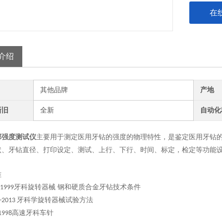
在
介绍
其他品牌
产地
新旧
全新
自动化
部强度测试仪
主要用于测定医用牙钻的强度的物理特性，是鉴定医用牙钻
状、牙钻直径、打印设定、测试、上行、下行、时间、标定，检定等功能
准
牙科旋转器械 钢和硬质合金牙钻技术条件
-1999
牙科学旋转器械试验方法
4-2013
高速牙科车针
1998