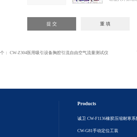
个：
CW-Z304医用吸引设备胸腔引流自由空气流量测试仪
Products
诚卫 CW-F1136橡胶压缩耐寒
CW-G81手动定位工装