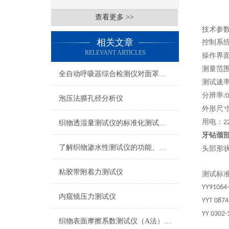
查看更多 >>
技术参
相关文章
控制系
RELEVANT ARTICLES
操作界
测量范
全自动呼吸器综合检测仪对面罩泄漏率的定量检测方法
测试速
分辨率
:
泡压法膜孔径分析仪
外形尺
用电：
2
织物透湿量测试仪的标准化测试方法与流程介绍
牙钻颈
了解织物渗水性测试仪的功能、优势与行业应用
头部形
粘胶带附着力测试仪
测试标
YY91064
内窥镜压力测试仪
YYT 087
YY 0302-
织物表面摩擦系数测试仪（A法） 检测准确