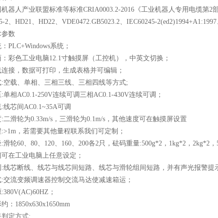
机器人产业联盟标准等标准CRIA0003.2-2016《工业机器人专用电缆第2
45-2、HD21、HD22、VDE0472.GB5023.2、IEC60245-2(ed2)1994+A1
术参数
PLC+Windows系统；
：彩色工业电脑12.1寸触摸屏（工控机），中英文切换；
无线连接，数据可打印，生成表格并可编辑；
:空载、单相、三相三线、三相四线等方式;
单相AC0.1-250V连续可调三相AC0.1-430V连续可调
；
线芯间AC0.1~35A可调
二滑轮为0.33m/s，三滑轮为0.1m/s
，
其他速度可在触摸屏设置
:>1m
，
若需要其他量程联系我们可定制；
滑轮60、80、120、160、200各2只
，
砝码重量:500g*2，1kg*2，2kg*
2
，5
间可在工业电脑上
任意设定
；
测:线芯断线、线芯与线芯间短路、线芯与滑轮组间短路，并有声光报警提
式:交流变频调速器控制交流马达使减速箱运
；
380V(AC)60HZ
；
：1850x630x1650mm
判定方式: