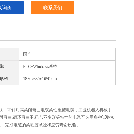
线询价
联系我们
国产
统
PLC+Windows系统
形约
1850x630x1650mm
要求，可针对高柔耐弯曲电缆柔性拖链电缆，工业机器人机械手
耐弯曲,循环弯曲不断芯,不变形等特性的电缆可选用多种试验负
求，完成电缆的柔软度试验和疲劳寿命试验。