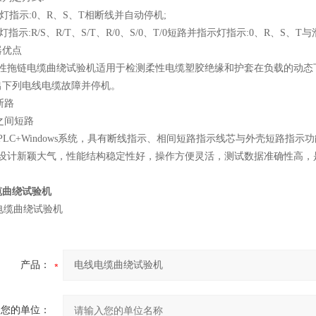
灯指示:0、R、S、T相断线并自动停机;
灯指示:R/S、R/T、S/T、R/0、S/0、T/0短路并指示灯指示:0、R、S
器优点
柔性拖链电缆曲绕试验机适用于检测柔性电缆塑胶绝缘和护套在负载的动态
出下列电线电缆故障并停机。
断路
体之间短路
PLC
+Windows
系统，具有断线指示、相间短路指示线芯与外壳短路指示功
设计新颖
大气
，性能结构
稳定性好
，操作方便
灵活
，测试数据准确性高，
缆曲绕试验机
产品：
您的单位：