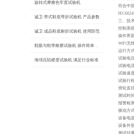
旋转式摩擦色牢度试验机
符合中国
IEC602
诚卫 带式鞋底弯折试验机 产品参数
三、
技
控制系统：
诚卫 成品鞋底耐折试验机 使用防范
操作界面
WiFi
鞋眼与鞋带耐磨试验机 操作简单易学
运行方式
试验电压:
海绵压陷硬度试验机 满足行业标准
试验电流:
试验速度:
试验行程
滑轮直径:
测试时
报警检
驱动方
设备电源:
设备外形约
测试结果