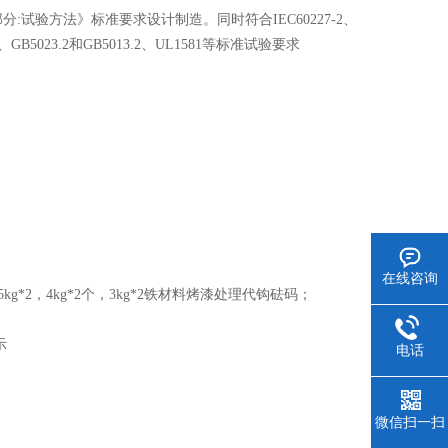
部分:试验方法》标准要求设计制造。同时符合IEC60227-2、
:1997、GB5023.2和GB5013.2、UL1581等标准试验要求
在线咨询
kg*2，4kg*2个，3kg*2
铁材料烤漆处理代钩砝码；
示
电话
微信扫一扫