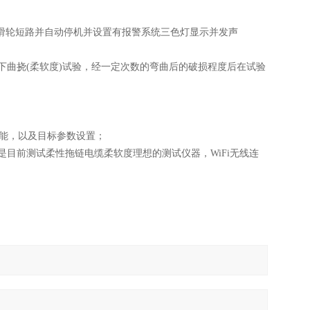
、T与滑轮短路并自动停机
并设置有报警系统三色灯显示并发声
下曲挠(柔软度)试验，经一定次数的弯曲后的破损程度后在试验
能，以及目标参数设置
；
是目前测试柔性拖链电缆柔软度理想的测试仪器
，
WiFi无线连