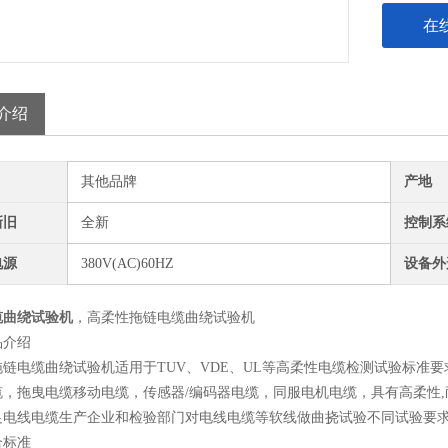
在
介绍
其他品牌
产地
新旧
全新
控制系
电源
380V(AC)60HZ
设备外
缆曲绕试验机
，
高柔性拖链电缆曲绕试验机
品介绍
拖链电缆曲绕试验机适用于TUV、VDE、UL等高柔性电缆检测试验标准
缆，拖曳电缆移动电缆，传感器/编码器电缆，同服电机电缆，具有高柔性,
足电线电缆生产企业和检验部门对电线电缆等软线做曲挠试验不同试验要
合标准