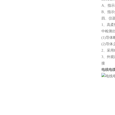
A、
指示
B、
指示
四、
仪
1、高
中检测
(1)导体
(2)导
2、采用
3、外观
接
电线电