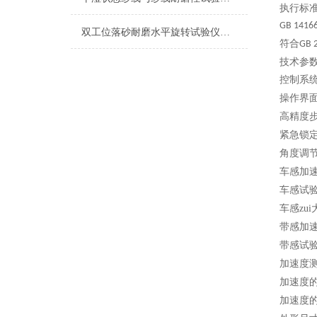
执行标
GB 1416
双工位落砂耐磨水平旋转试验仪符合标准
符合
GB 
技术参
控制系
操作界
高精度
紧急锁
角度调
车感加
车感试
车感zu
带感加
带感试
加速度
加速度
加速度的