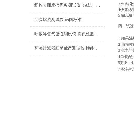
3
水
:纯
织物表面摩擦系数测试仪（A法） 检测准确
4
快速滤
5
布氏漏
45度燃烧测试仪 韩国标准
四，
试验
呼吸导管气密性测试仪 提供检测方案
1
如果注
2
用丙酮
药液过滤器细菌截留测试仪 性能稳定
3
将注射
4
甬装配
5
更换一
7
将注射