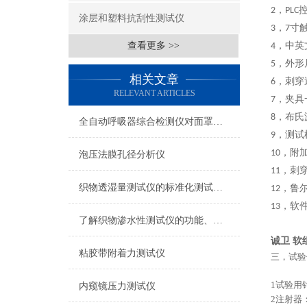
，
2
PLC
涂层和塑料抗刮性测试仪
，
寸
3
7
查看更多 >>
，中英
4
，外形
5
相关文章
，刺穿
6
RELEVANT ARTICLES
，夹具
7
，
布氏
8
全自动呼吸器综合检测仪对面罩泄漏率的定量检测方法
，测试
9
，附
10
泡压法膜孔径分析仪
，刺
11
织物透湿量测试仪的标准化测试方法与流程介绍
，鲁
12
，软
13
了解织物渗水性测试仪的功能、优势与行业应用
诚卫 
粘胶带附着力测试仪
三，
试验
1
试验用
内窥镜压力测试仪
2
注射器