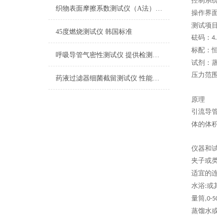
控制系
织物表面摩擦系数测试仪（A法） 检测准确
操作界
测试项
45度燃烧测试仪 韩国标准
砝码：
4
标配：
呼吸导管气密性测试仪 提供检测方案
试剂：
压力范
药液过滤器细菌截留测试仪 性能稳定
原理
引流导
体的体
仪器和
夹子或
适宜的
水浴
或
:
量筒
,
0-5
蒸馏水