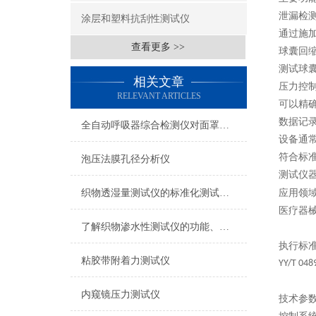
泄漏检
涂层和塑料抗刮性测试仪
通过施
查看更多 >>
球囊回
测试球
相关文章
压力控
RELEVANT ARTICLES
可以精
数据记
全自动呼吸器综合检测仪对面罩泄漏率的定量检测方法
设备通
符合标
泡压法膜孔径分析仪
测试仪
织物透湿量测试仪的标准化测试方法与流程介绍
应用领
医疗器
了解织物渗水性测试仪的功能、优势与行业应用
执行标
粘胶带附着力测试仪
YY/T 048
内窥镜压力测试仪
技术参