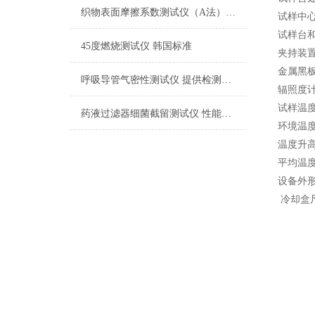
织物表面摩擦系数测试仪（A法） 检测准确
试样中
试样台
45度燃烧测试仪 韩国标准
夹持装
金属黑
呼吸导管气密性测试仪 提供检测方案
辐照度
试样温
药液过滤器细菌截留测试仪 性能稳定
环境温
温度升
平均温
设备外
冷却盒