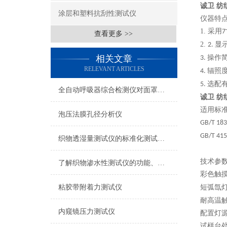
诚卫 纺
涂层和塑料抗刮性测试仪
仪器特
1.
采用
7
查看更多 >>
2.
显
2.
相关文章
操作
3.
RELEVANT ARTICLES
辐照
4.
选
配
5.
全自动呼吸器综合检测仪对面罩泄漏率的定量检测方法
诚卫 纺
适用标
泡压法膜孔径分析仪
GB/T 18
GB/T 41
织物透湿量测试仪的标准化测试方法与流程介绍
技术参
了解织物渗水性测试仪的功能、优势与行业应用
彩色触
粘胶带附着力测试仪
短弧氙
耐高温
内窥镜压力测试仪
配置灯
试样台