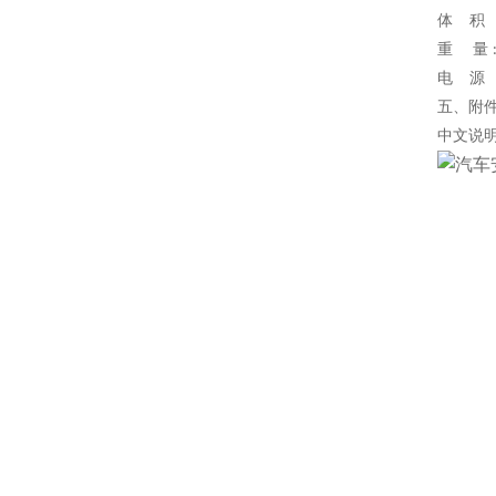
体
积 
重
量
电
源 
五、附
中文说