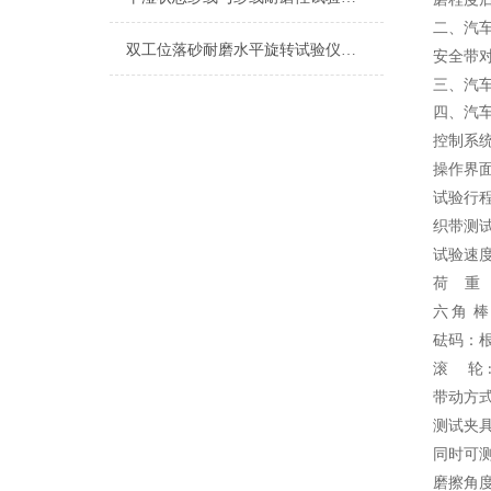
二、汽
双工位落砂耐磨水平旋转试验仪符合标准
安全带
三、汽
四、汽
控制系
操作界
试验行
织带测
试验速
荷
重 
六
角
砝码：
滚
轮
带动方
测试夹
同时可
磨擦角