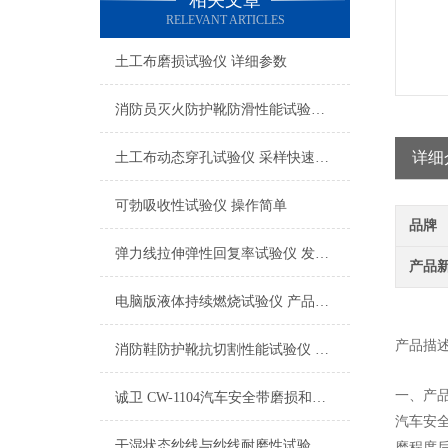
相关文章
RELEVANT ARTICLES
土工布磨损试验仪 详细参数
消防员灭火防护靴防滑性能试验仪 检测数据精准
详细
土工布动态穿孔试验仪 采样快速稳定
可勃吸收性试验仪 操作简单
品牌
弹力线拉伸弹性回复率试验仪 发货及时
产品
电脑版液体持续燃烧试验仪 产品质量好
产品描
消防鞋防护靴抗切割性能试验仪 品质优良
一、产
诚卫 CW-1104汽车安全带磨损和微滑试验仪 符合检测标准
汽车安
干湿状态纱线与纱线耐磨性试验仪-双工位
磨程度