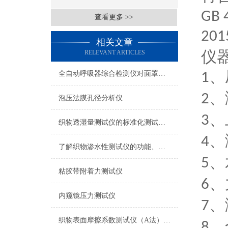
GB 
查看更多 >>
201
相关文章
仪
RELEVANT ARTICLES
、
全自动呼吸器综合检测仪对面罩泄漏率的定量检测方法
1
、
2
泡压法膜孔径分析仪
、
3
织物透湿量测试仪的标准化测试方法与流程介绍
、
4
了解织物渗水性测试仪的功能、优势与行业应用
、
5
粘胶带附着力测试仪
、
6
内窥镜压力测试仪
、
7
织物表面摩擦系数测试仪（A法） 检测准确
、
8