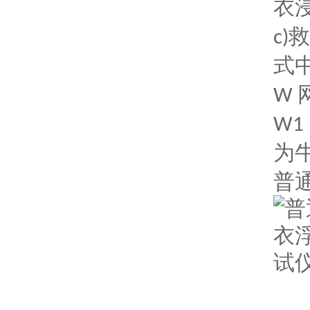
衣
救
c)
式
W
W1
为
普