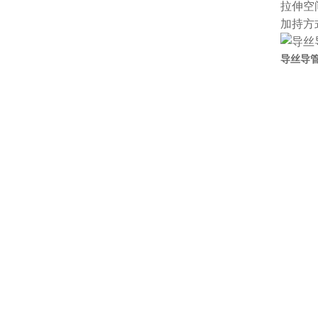
拉伸空
加持方
导丝导