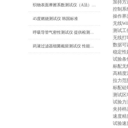
加持方
织物表面摩擦系数测试仪（A法） 检测准确
控制系
操作界
45度燃烧测试仪 韩国标准
无线
Wi
测试工
呼吸导管气密性测试仪 提供检测方案
无线打
数据可
药液过滤器细菌截留测试仪 性能稳定
稳定性
试验条
标配无
高精度
拉力范
标配砝
测试区
试验力
夹持样
速度精
试验速