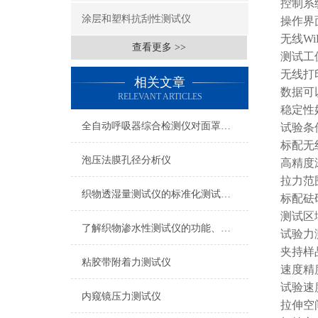
控制系
涂层和塑料抗刮性测试仪
操作界
无线
Wi
查看更多 >>
测试工
无线打
相关文章
数据可
RELEVANT ARTICLES
稳定性
全自动呼吸器综合检测仪对面罩泄漏率的定量检测方法
试验条
标配无
泡压法膜孔径分析仪
高精度
拉力范
织物透湿量测试仪的标准化测试方法与流程介绍
标配砝
测试区
了解织物渗水性测试仪的功能、优势与行业应用
试验力
夹持样
粘胶带附着力测试仪
速度精
试验速
内窥镜压力测试仪
拉伸空