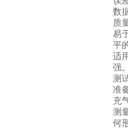
误
数
质
易
平
适
强
测
准
充
测
何