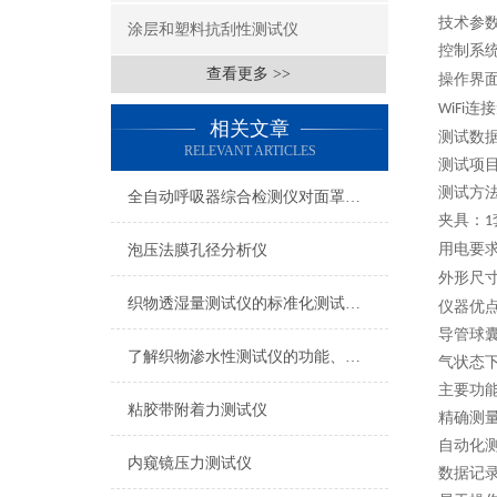
技术参
涂层和塑料抗刮性测试仪
控制系
查看更多 >>
操作界
连接
WiFi
相关文章
测试数
RELEVANT ARTICLES
测试项
测试方
全自动呼吸器综合检测仪对面罩泄漏率的定量检测方法
夹具：
1
用电要
泡压法膜孔径分析仪
外形尺
织物透湿量测试仪的标准化测试方法与流程介绍
仪器优
导管球
了解织物渗水性测试仪的功能、优势与行业应用
气状态
主要功
粘胶带附着力测试仪
精确测
自动化
内窥镜压力测试仪
数据记