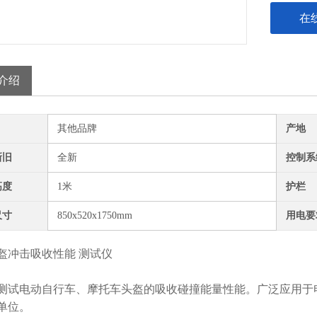
在
介绍
其他品牌
产地
新旧
全新
控制系
高度
1米
护栏
尺寸
850x520x1750mm
用电要
盔冲击吸收性能 测试仪
测试电动自行车、摩托车头盔的吸收碰撞能量性能。广泛应用于
单位。