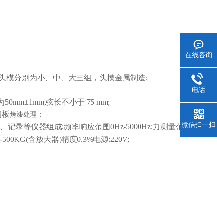
在线咨询
为全头模分别为小、中、大三组，头模金属制造;
电话
0mm±1mm,弦长不小于 75 mm;
钢板
烤漆处理；
微信扫一扫
录等仪器组成;频率响应范围0Hz-5000Hz;力测量范
500KG(含放大器)精度0.3%电源:220V;