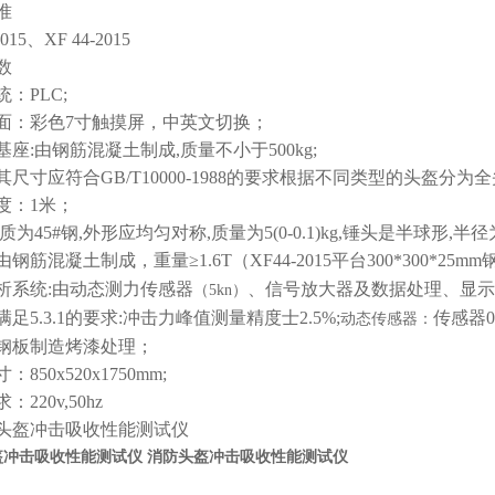
准
015、XF 44-2015
数
：PLC;
面：彩色7寸触摸屏，中英文切换；
座:由钢筋混凝土制成,质量不小于500kg;
其尺寸应符合GB/T10000-1988的要求根据不同类型的头盔分
度：1米；
质为45#钢,外形应均匀对称,质量为5(0-0.1)kg,锤头是半球形,半径为5
钢筋混凝土制成，重量≥1.6T（XF44-2015平台300*300*25mm
析系统:由动态测力传感器
、信号放大器及数据处理、显示、记
（
5kn
）
足5.3.1的要求:冲击力峰值测量精度士2.5%;
传感器0-
动态传感器：
钢板制造烤漆处理；
850x520x1750
mm;
220v,50hz
盔冲击吸收性能测试仪
消防头盔冲击吸收性能测试仪