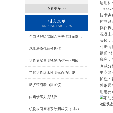
适用标
查看更多 >>
GA44-2
技术参
相关文章
控制系统
RELEVANT ARTICLES
操作界
混凝土基
全自动呼吸器综合检测仪对面罩泄漏率的定量检测方法
头模：
冲击高
泡压法膜孔径分析仪
钢锤:材
底座：由
织物透湿量测试仪的标准化测试方法与流程介绍
测试分
围应能满
了解织物渗水性测试仪的功能、优势与行业应用
护栏：
粘胶带附着力测试仪
外形尺寸：
用电要求：
内窥镜压力测试仪
消防头
织物表面摩擦系数测试仪（A法） 检测准确