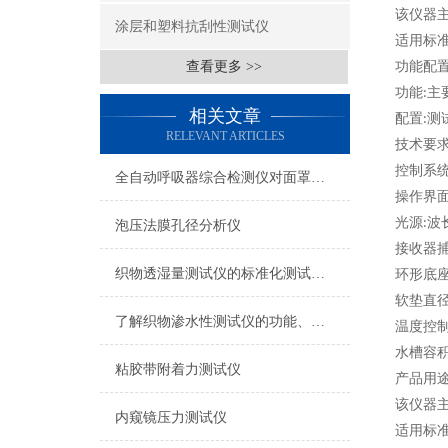
该仪器
涂层和塑料抗刮性测试仪
适用标
查看更多 >>
功能配
功能
主
:
相关文章
配置
测
:
RELEVANT ARTICLES
技术要
控制系
全自动呼吸器综合检测仪对面罩泄漏率的定量检测方法
操作界
光源
波
:
泡压法膜孔径分析仪
接收器
织物透湿量测试仪的标准化测试方法与流程介绍
环形底
软垫直
了解织物渗水性测试仪的功能、优势与行业应用
温度控
水槽容
粘胶带附着力测试仪
产品用
该仪器
内窥镜压力测试仪
适用标