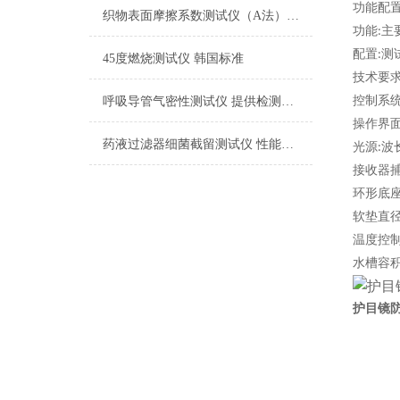
功能配
织物表面摩擦系数测试仪（A法） 检测准确
功能
主
:
配置
测
:
45度燃烧测试仪 韩国标准
技术要
控制系
呼吸导管气密性测试仪 提供检测方案
操作界
药液过滤器细菌截留测试仪 性能稳定
光源
波
:
接收器
环形底
软垫直
温度控
水槽容
护目镜