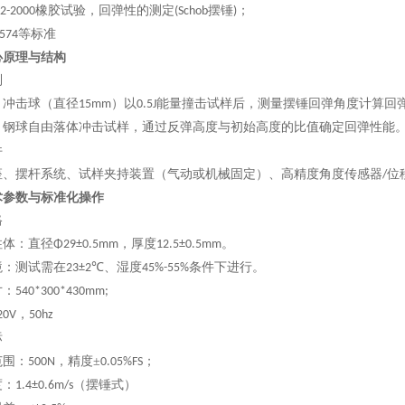
橡胶试验，回弹性的测定
摆锤
；
2-2000
(Schob
)
等标准
574
心原理与结构
制
：冲击球（直径
）以
能量撞击试样后，测量摆锤回弹角度计算回
15mm
0.5J
：钢球自由落体冲击试样，通过反弹高度与初始高度的比值确定回弹性能
件
座、摆杆系统、试样夹持装置（气动或机械固定）、高精度角度传感器
位
/
术参数与标准化操作
格
柱体：直径
，厚度
。
Φ29±0.5mm
12.5±0.5mm‌
境：测试需在
、湿度
条件下进行
。
23±2℃
45%-55%
寸：
540*300*430mm;
，
20V
50hz
标
范围：
，精度±
；
500N
0.05%FS
度：
（摆锤式）
1.4±0.6m/s