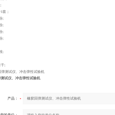
；
件
套；
1
份
;
份
;
份
;
份
;
根
;
若干
;
弹测试仪
、
冲击弹性试验机
产品：
您的单位：