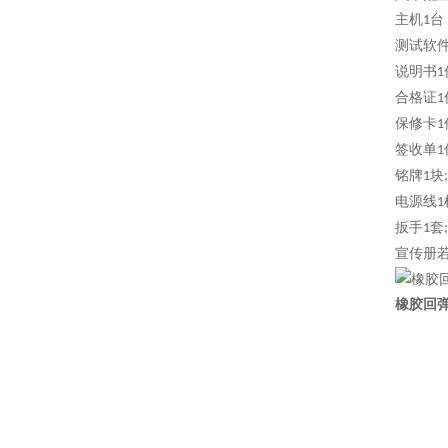
主机
台
1
测试软
说明书
1
合格证
1
保修卡
1
签收单
1
铭牌
块
1
;
电源线
1
扳手
套
1
;
宣传册
橡胶回