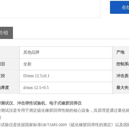
在
介绍
其他品牌
产地
新旧
全新
控制系
直径
D/mm 12.5±0.1
冲击质
的厚度
d/mm 12.5+0.5
最大夹
弹测试仪
、
冲击弹性试验机
、
电子式橡胶回弹仪
弹测试仪是专用于测定硫化橡胶回弹性能的核心设备，其原理是通过量化
准
击试验仪是依据国家标准
《硫化橡胶回弹性的测定》以及国
GB/T1681-2009