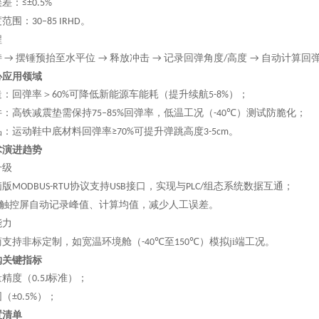
误差：
≤±0.5%
度范围：
。
30–85 IRHD‌
程
持
摆锤预抬至水平位
释放冲击
记录回弹角度
高度
自动计算回
→
→
→
/
→
心应用领域
造
：回弹率＞
可降低新能源车能耗（提升续航
）
；
60%
5-8%
件
：高铁减震垫需保持
回弹率，低温工况（
）测试防脆化
；
75–85%
-40℃
品
：运动鞋中底材料回弹率
可提升弹跳高度
。
≥70%
3-5cm‌
术演进趋势
升级
脑版
协议支持
接口，实现与
组态系统数据互通
；
MODBUS-RTU
USB
PLC/
触控屏自动记录峰值、计算均值，减少人工误差
。
能力
商支持非标定制，如宽温环境舱（
至
）模拟ji端工况
。
-40℃
150℃
购关键指标
量精度（
标准）
；
0.5J
围（
）
；
±0.5%
置清单