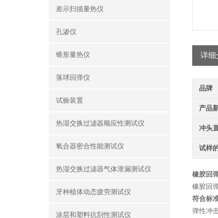
差示扫描量热仪
孔渗仪
锥形量热仪
详细
落球回弹仪
品牌
试验装置
产品
热湿交换过滤器顺应性测试仪
冲头
氧合器密合性能测试仪
试样
热湿交换过滤器气体泄漏测试仪
橡胶回
橡胶回
牙种植体动态疲劳测试仪
符合
标
弹性冲
涂层和塑料抗刮性测试仪