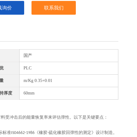
线询价
联系我们
国产
统
PLC
量
m/Kg 0.35+0.01
持厚度
60mm
材料受冲击后的能量恢复率来评估弹性。以下是关键要点：
际标准
《橡胶
硫化橡胶回弹性的测定》设计制造。
IS04662-1986
-