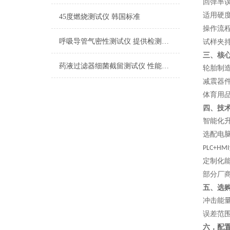
回弹率
适用硬
45度燃烧测试仪 韩国标准
操作流
呼吸导管气密性测试仪 提供检测方案
试样夹
三、核
药液过滤器细菌截留测试仪 性能稳定
轮胎制
减震器
体育用
四、技
智能化
选配电
PLC+HMI
定制化
部分厂
五、选
冲击能
误差范
六，配