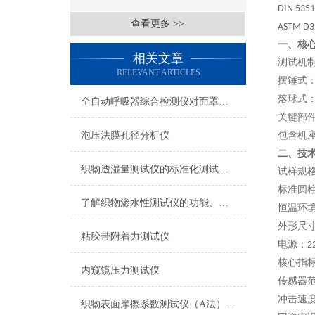
DIN 5351
查看更多 >>
ASTM D3
一、核
相关文章
测试机
RELEVANT ARTICLES
摆锤式
落球式
全自动呼吸器综合检测仪对面罩泄漏率的定量检测方法
关键部
泡压法膜孔径分析仪
包含机
二、技
织物透湿量测试仪的标准化测试方法与流程介绍
试样规
标准圆
了解织物渗水性测试仪的功能、优势与行业应用
恒温环
外形尺
粘胶带附着力测试仪
电源：
2
核心指
内窥镜压力测试仪
传感器
冲击速
织物表面摩擦系数测试仪（A法） 检测准确