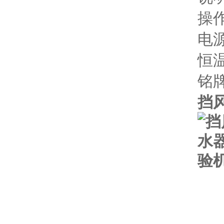
操作
电
恒
铭
挡