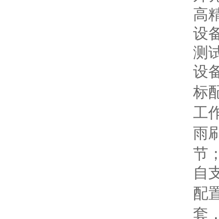
高
设
测
设
标
工
雨
节
自
配
套