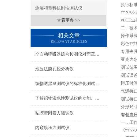
执行标
涂层和塑料抗刮性测试仪
YY 9706.
工业
查看更多 >>
PLC
二、
技
相关文章
操作系
RELEVANT ARTICLES
彩色
寸
7
专用夹
全自动呼吸器综合检测仪对面罩泄漏率的定量检测方法
亚克力
测试范
泡压法膜孔径分析仪
测试误差
恒压时
织物透湿量测试仪的标准化测试方法与流程介绍
气源接
了解织物渗水性测试仪的功能、优势与行业应用
测试接
外形尺
粘胶带附着力测试仪
有创血
一，工
内窥镜压力测试仪
《
YY 97