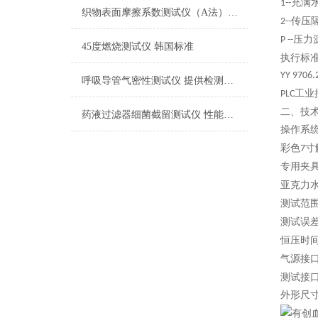
充满
1
--
织物表面摩擦系数测试仪（A法） 检测准确
传压
2--
压力
P --
45度燃烧测试仪 韩国标准
执行标
YY 9706.
呼吸导管气密性测试仪 提供检测方案
工业
PLC
二、
技
药液过滤器细菌截留测试仪 性能稳定
操作系
彩色
寸
7
专用夹
亚克力
测试范
测试误差
恒压时
气源接
测试接
外形尺