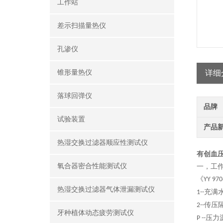
工作站
差示扫描量热仪
孔渗仪
锥形量热仪
详细
落球回弹仪
品牌
试验装置
产品
热湿交换过滤器顺应性测试仪
有创血
氧合器密合性能测试仪
一，工
《
YY 97
热湿交换过滤器气体泄漏测试仪
充满
1
--
传压
2--
牙种植体动态疲劳测试仪
压力
P --