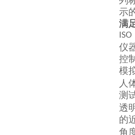
列
示
满
‌ISO
仪
控
模
人
测
透
的
角