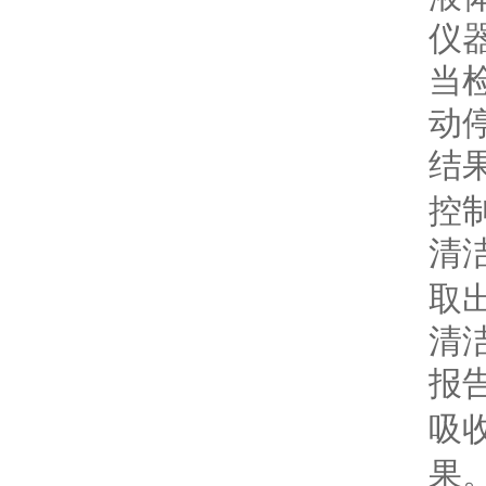
仪
当
动
结
控
清
取
清
报
吸
果