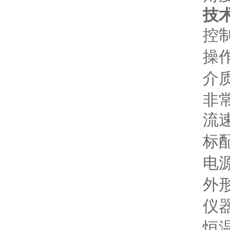
技
控
操
介
非
流
标
电
外
仪
恒