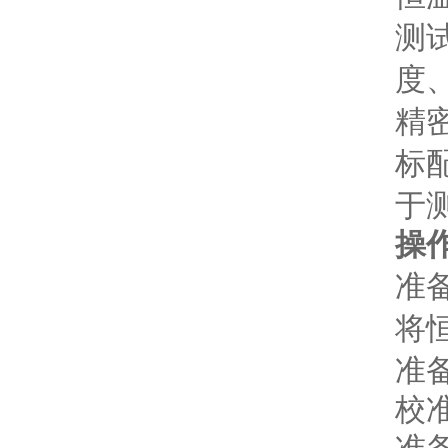
测
度
精
标
于
操
准
将
准
校