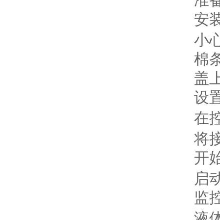
准
安
小
棉
盖
设
在
将
开
启
监
液