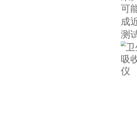
可
成
测