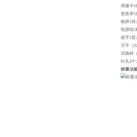
保修卡
1
签收单
1
铭牌
块
1
;
电源线
1
扳手
套
1
;
天平（
2
试验杯
针头
个
2
;
称重法