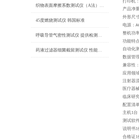
打印机
织物表面摩擦系数测试仪（A法） 检测准确
产品净
外形尺
45度燃烧测试仪 韩国标准
电源：
A
整机功
呼吸导管气密性测试仪 提供检测方案
功能特
自动化
药液过滤器细菌截留测试仪 性能稳定
数据管
兼容性
应用领
注射器
医疗器
临床研
配置清
主机
台
1
测试软
说明书
1
合格证
1