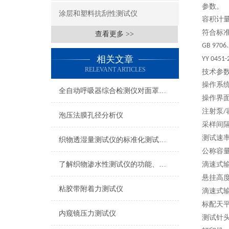
参数。
涂层和塑料抗刮性测试仪
容积计
符合标
查看更多 >>
GB 9706.
相关文章
YY 0451-
RELEVANT ARTICLES
技术参
操作系
全自动呼吸器综合检测仪对面罩泄漏率的定量检测方法
操作界
注射泵
/
泡压法膜孔径分析仪
采样间
测试速
织物透湿量测试仪的标准化测试方法与流程介绍
公称容
了解织物渗水性测试仪的功能、优势与行业应用
滴速式
悬挂高
粘胶带附着力测试仪
滴速式
标配天
内窥镜压力测试仪
测试针