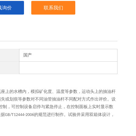
线询价
联系我们
国产
底座上的水槽内，模拟矿化度、温度等参数，运动头上的抽油杆
损失或划痕等参数对不同油管抽油杆不同配对方式作出评价。设
控制，可控制设备启停与紧急停止
，
在
控制面板
上实时显示数
根据
的规范进行制作。
试验井采用双箱体设计，
GB/
T
12444-
2006