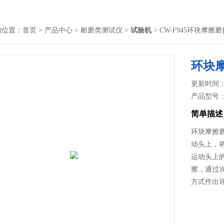
的位置：
首页
>
产品中心
>
耐磨类测试仪
>
试验机
> CW-F945环块摩擦
环块
更新时间： 2
产品型号
简单描述
环块摩擦
动头上，
运动头上
擦，通过
方式作出