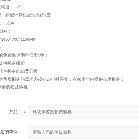
精度：±
°
2
C
理：标配计算机处理系统
套
1
压：
380V
；
.5kw
寸
1430*700*1150MM
务
的免费质保期不低于
年；
1
提供终身维护
软件终身mian费升级；
对售后服务的需求必须在
小时答复，在
小时内提供技术服务；
24
48
产品：
您的单位：