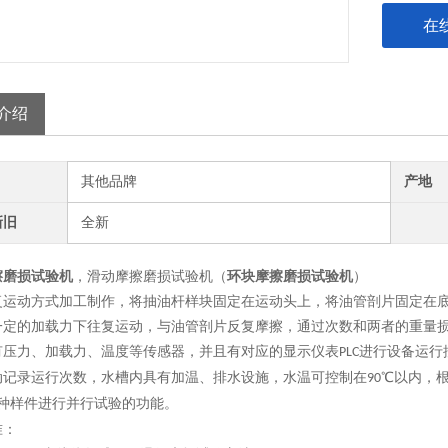
在
介绍
其他品牌
产地
新旧
全新
擦磨损试验机
，
滑动摩擦磨损试验机（
环块摩擦磨损试验机
）
复运动方式加工制作，将抽油杆样块固定在运动头上，将油管剖片固定在
一定的加载力下往复运动，与油管剖片反复摩擦，通过次数和两者的重量
有压力
、
加载
力
、
温度等
传感器，并且有对应的显示仪表
进行设备运行
PLC
动记录运行次数，水槽内具有加温、排水设施，
水温
可
控制在
℃以内
，
9
0
种样件进行并行试验的功能。
准：