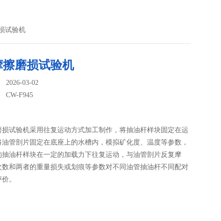
磨损试验机
摩擦磨损试验机
026-03-02
：
CW-F945
磨损试验机采用往复运动方式加工制作，将抽油杆样块固定在运
将油管剖片固定在底座上的水槽内，模拟矿化度、温度等参数，
的抽油杆样块在一定的加载力下往复运动，与油管剖片反复摩
次数和两者的重量损失或划痕等参数对不同油管抽油杆不同配对
评价。