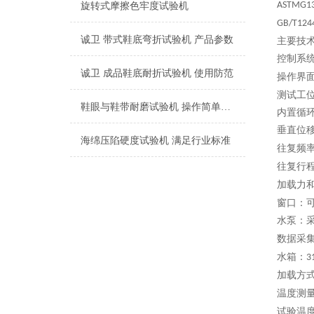
ASTMG13
旋转式摩擦色牢度试验机
GB/T124
诚卫 带式鞋底弯折试验机 产品参数
主要技
控制系
诚卫 成品鞋底耐折试验机 使用防范
操作界
测试工
鞋眼与鞋带耐磨试验机 操作简单易学
内置循
垂直位
海绵压陷硬度试验机 满足行业标准
往复
频
往复行
加载力
窗口：
水泵：
数据采
水箱：
3
加载方
温度测
试验温