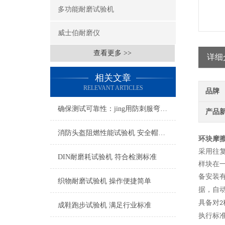
多功能耐磨试验机
威士伯耐磨仪
查看更多 >>
详细
相关文章
RELEVANT ARTICLES
品牌
确保测试可靠性：jing用防刺服弯曲度测试仪的校准与维护技术
产品
消防头盔阻燃性能试验机 安全帽耐燃性能测试仪
环块摩
采用往
DIN耐磨耗试验机 符合检测标准
样块在
备
安装
织物耐磨试验机 操作便捷简单
据，自
具备对
2
成鞋跑步试验机 满足行业标准
执行标