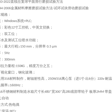
直线往复球平面滑行磨损试验方法
3-2022
金属材料摩擦磨损试验方法
试环试块滑动磨损试验
44-2006
-
术规格：
统：
系统
Windows
+PLC;
面：彩色
寸工控机，中英文切换；
12
位：双工位；
环水及测试工位喷水功能；
移：最大行程≥
，分辨率
150 mm
0.5 µm
率：
5Hz
程：
3
00mm
和拉力
量程
，
精度万分之五
；
:150KG
可视化窗口，钢化玻璃；
采用
材料制作，耐辐射性高，
离心泵（进
寸
出
分）
耐温
316
250W316
1
-
6
220v
集频率
≥
；
1600
Hz
不锈钢材料制造水箱尺寸长
宽
高
底部带轮子 板厚
带盖
16
480*
300*
280
2MM
式
自动
:
量方式
热电偶
:
度
室温
°
:
-
9
0
c