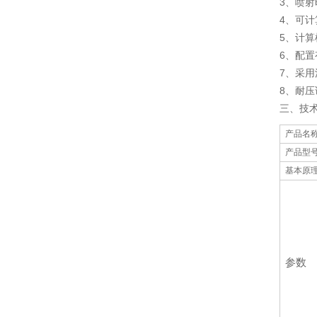
3、喷射
4、可计
5、计
6、配
7、采
8、耐压
三、技
产品名
产品型
基本原
参数