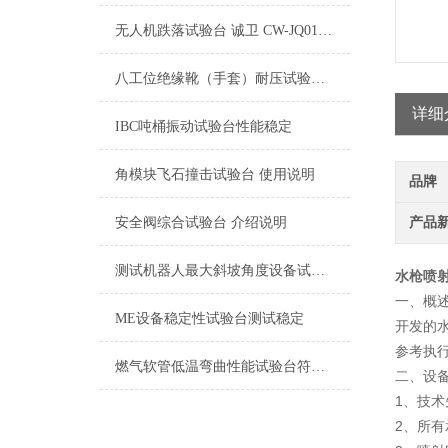
无人机跌落试验台 诚卫 CW-JQ018 介绍说明
八工位绝缘靴（手套）耐压试验台测试标准
详细
IBC吨桶振动试验台性能稳定
角模块飞石撞击试验台 使用说明
品牌
安全阀综合试验台 介绍说明
产品
测试机器人最大斜坡角度设备试验台技术参数
水枪喷
一、概
ME设备稳定性试验台测试稳定
开发的
参考执行标
燃气软管低温弯曲性能试验台符合标准
二、设
1、技
2、所