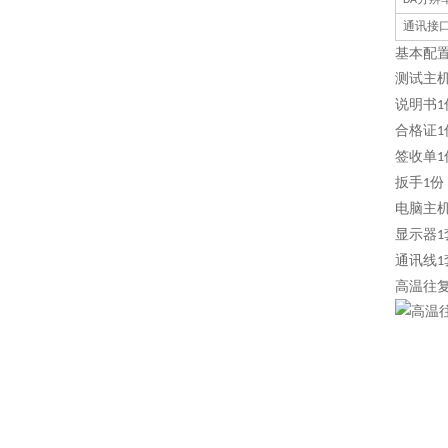
DA
通讯接
基本配
测试主
说明书
1
合格证
1
签收单
1
扳手
份
1
电脑主
显示器
1
通讯线
1
高温往