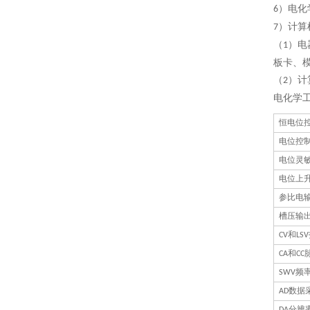
）电化
6
）计算
7
（
）电
1
板卡、
（
）计
2
电化学
恒电位
电位控
电位灵
电位上
参比电
槽压输出
和
CV
LSV
和
CA
CC
频
SWV
数据
AD
分辨