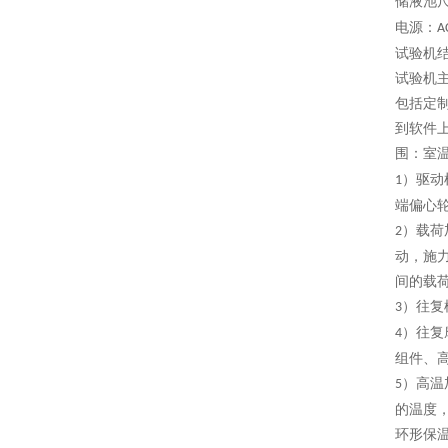
储液池
电源：
A
试验机
试验机
包括定
到软件
围：室
）驱动
1
端偏心
）载荷
2
动，施
间的载
）往复
3
）往复
4
组件、
）高温
5
的温度
环形保