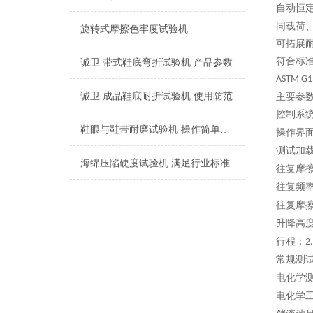
自动恒
同载荷
旋转式摩擦色牢度试验机
可拓展
符合标
诚卫 带式鞋底弯折试验机 产品参数
ASTM G1
诚卫 成品鞋底耐折试验机 使用防范
主要参
控制系
鞋眼与鞋带耐磨试验机 操作简单易学
操作界
测试加
海绵压陷硬度试验机 满足行业标准
往复摩
往复频
往复摩
升降高
行程：
2
常规测
电化学
电化学