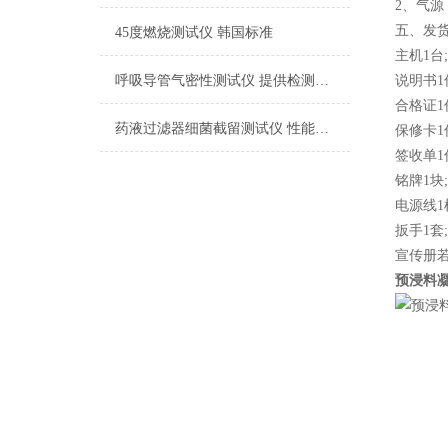
2、气源：
五、发
45度燃烧测试仪 韩国标准
主机1台;
呼吸导管气密性测试仪 提供检测方案
说明书1
合格证1
药液过滤器细菌截留测试仪 性能稳定
保修卡1
签收单1
铭牌1块;
电源线1
扳手1套;
宣传册若
预浸料