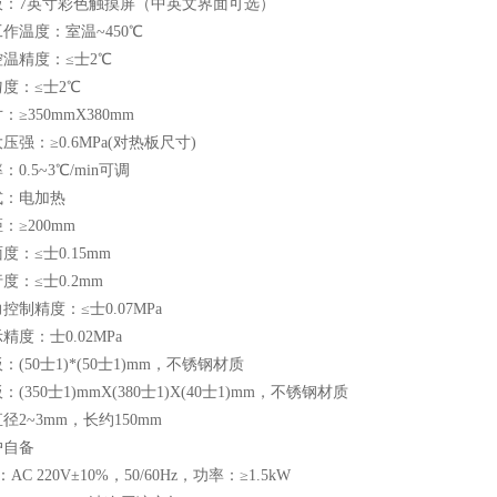
板：7英寸彩色触摸屏（中英文界面可选）
作温度：室温~450℃
温精度：≤士2℃
度：≤士2℃
≥350mmX380mm
压强：≥0.6MPa(对热板尺寸)
0.5~3℃/min可调
式：电加热
：≥200mm
度：≤士0.15mm
度：≤士0.2mm
控制精度：≤士0.07MPa
精度：士0.02MPa
(50士1)*(50士1)mm，不锈钢材质
(350士1)mmX(380士1)X(40士1)mm，不锈钢材质
径2~3mm，长约150mm
户自备
AC 220V±10%，50/60Hz，功率：≥1.5kW