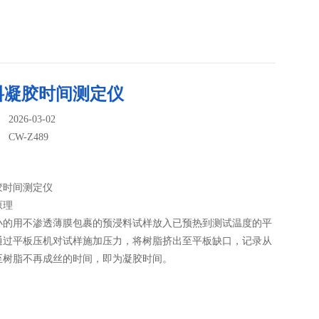
料凝胶时间测定仪
026-03-02
：
CW-Z489
胶时间测定仪
原理
小的用不渗透薄膜包裹的预浸料试样放入已预热到测试温度的平
通过平板压机对试样施加压力，将树脂挤出至平板缺口，记录从
至树脂不再成丝的时间，即为凝胶时间。