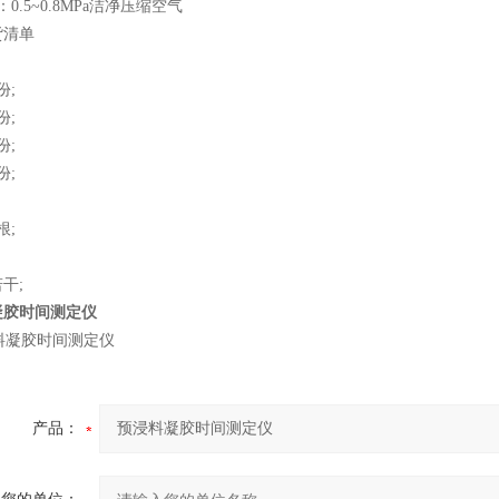
0.5~0.8MPa洁净压缩空气
货清单
份;
份;
份;
份;
根;
干;
凝胶时间测定仪
产品：