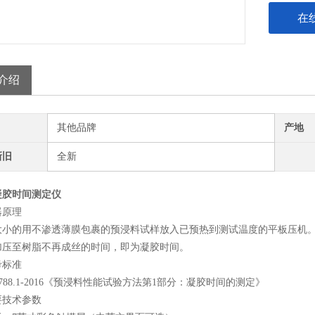
在
介绍
其他品牌
产地
新旧
全新
凝胶时间测定仪
器原理
大小的用不渗透薄膜包裹的预浸料试样放入已预热到测试温度的平板压机
加压至树脂不再成丝的时间，即为凝胶时间。
考标准
 32788.1-2016《预浸料性能试验方法第1部分：凝胶时间的测定》
要技术参数