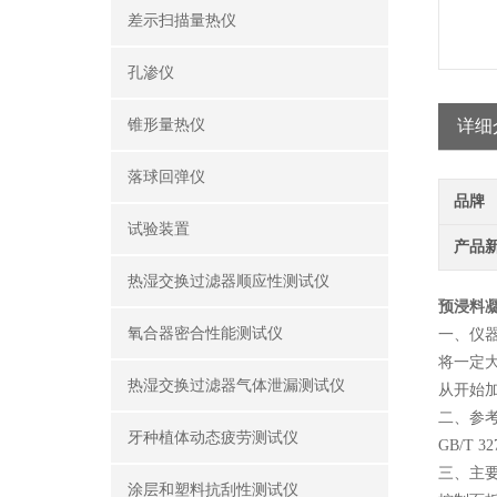
差示扫描量热仪
孔渗仪
锥形量热仪
详细
落球回弹仪
品牌
试验装置
产品
热湿交换过滤器顺应性测试仪
预浸料
氧合器密合性能测试仪
一、仪
将一定
热湿交换过滤器气体泄漏测试仪
从开始
二、参
牙种植体动态疲劳测试仪
GB/T
三、主
涂层和塑料抗刮性测试仪