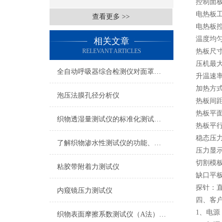
控制面
电热板工
查看更多 >>
电热板控
温度均匀
相关文章
RELEVANT ARTICLES
热板尺寸：
压机最大
全自动呼吸器综合检测仪对面罩泄漏率的定量检测方法
升温速率：
加热方
泡压法膜孔径分析仪
热板间距
热板平面
织物透湿量测试仪的标准化测试方法与流程介绍
热板平行
稳态压力
了解织物渗水性测试仪的功能、优势与行业应用
压力显示
切割模板：
粘胶带附着力测试仪
缺口平板：
探针：直
内窥镜压力测试仪
四、客
1、电源：
织物表面摩擦系数测试仪（A法） 检测准确