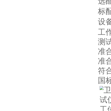
选
标
设
工
测
准
准
符
国