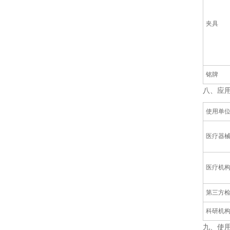
夹具
铭牌
八、
应
使用单
‌医疗器
‌医疗机
‌第三方
科研机
九、
使