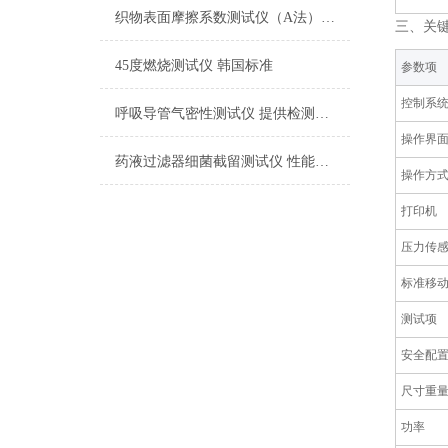
织物表面摩擦系数测试仪（A法） 检测准确
三、关
45度燃烧测试仪 韩国标准
‌参数项‌
控制系
呼吸导管气密性测试仪 提供检测方案
操作界
药液过滤器细菌截留测试仪 性能稳定
操作方
打印机
压力传
标准移
测试项
安全配
尺寸重
功率