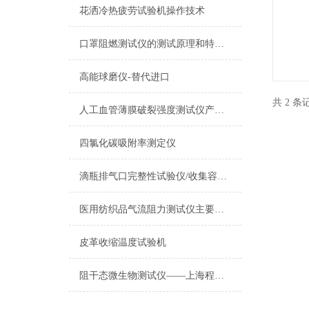
花洒冷热疲劳试验机操作技术
口罩阻燃测试仪的测试原理和特点概述
高能球磨仪-替代进口
共 2 
人工血管薄膜破裂强度测试仪产品知识，上海诚卫
四氯化碳吸附率测定仪
滴瓶排气口完整性试验仪/收集容器排气口完整性试验仪/排气口过滤器疏水性
医用纺织品气流阻力测试仪主要用途
皮革收缩温度试验机
阻干态微生物测试仪——上海程斯智能科技有限公司荣获发明证书