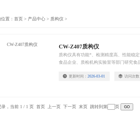
的位置：
首页
>
产品中心
>
质构仪
>
CW-Z407质构仪
质构仪具有功能*、检测精度高、性能稳
食品企业、质检机构实验室等部门研究食
用于肉制品、粮油食品、面食、谷物、糖
更新时间：
2026-03-01
访问次数
物性学分析。
条记录，当前 1 / 1 页 首页 上一页 下一页 末页 跳转到第
页