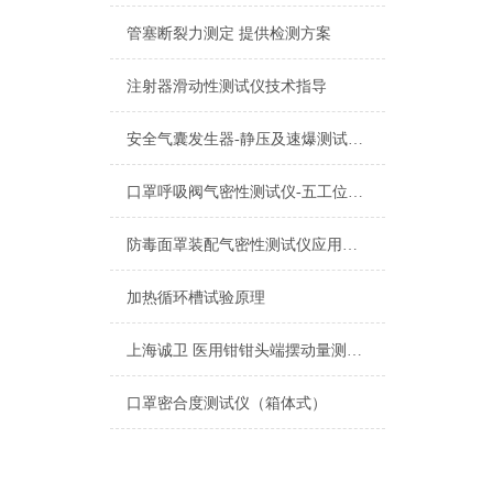
管塞断裂力测定 提供检测方案
注射器滑动性测试仪技术指导
安全气囊发生器-静压及速爆测试系统 检测准确
口罩呼吸阀气密性测试仪-五工位产品介绍
防毒面罩装配气密性测试仪应用在哪方面
加热循环槽试验原理
上海诚卫 医用钳钳头端摆动量测定仪 精工制造参数解析
口罩密合度测试仪（箱体式）