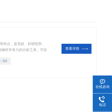
定等特点，是高校、科研院所、
查看详情
品物性学有力的分析工具。可应
果、果蔬、凝胶、果酱等食品的
：
553
在线咨询
电话