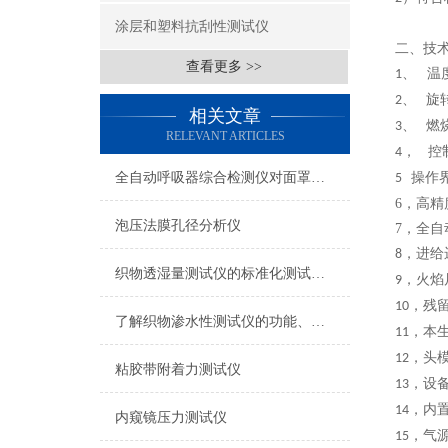
涂层和塑料抗刮性测试仪
二、技
查看更多 >>
、
温
1
、
旋
2
相关文章
、
燃
3
RELEVANT ARTICLES
， 控
4
全自动呼吸器综合检测仪对面罩泄漏率的定量检测方法
操作
5
6，
高精
泡压法膜孔径分析仪
7，
全自
，进给
8
织物透湿量测试仪的标准化测试方法与流程介绍
，火焰
9
，残
10
了解织物渗水性测试仪的功能、优势与行业应用
，本
11
，头
12
粘胶带附着力测试仪
，设
13
，内
14
内窥镜压力测试仪
，气
15