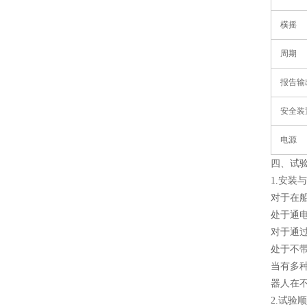
横摇
周期
报告输
安全装
电源
四
、试
1.
‌安装
对于在
处于通
对于通
处于不
当有多
器人在
2.
‌试验顺