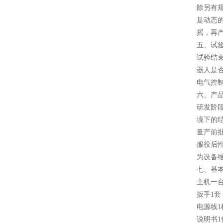
除另有
是动态
摇，再
五
、试
试验结
器人是
电气控
六
、
产
‌研发
境下的
‌量产
‌服役
为设备
七
、基
主机一台
扳手1套
电源线1
说明书1