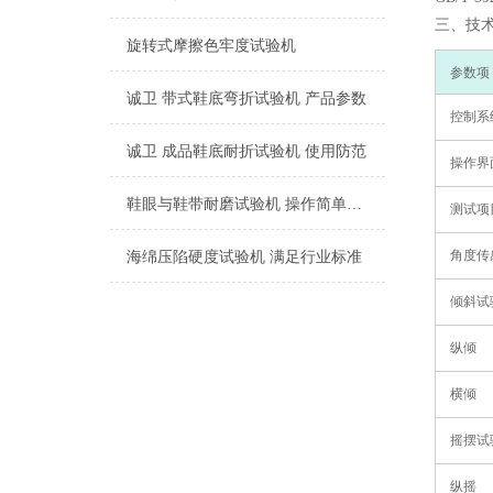
三、技
旋转式摩擦色牢度试验机
‌参数项‌
诚卫 带式鞋底弯折试验机 产品参数
控制系
诚卫 成品鞋底耐折试验机 使用防范
操作界
鞋眼与鞋带耐磨试验机 操作简单易学
测试项
角度传
海绵压陷硬度试验机 满足行业标准
倾斜试
纵倾
横倾
摇摆试
纵摇