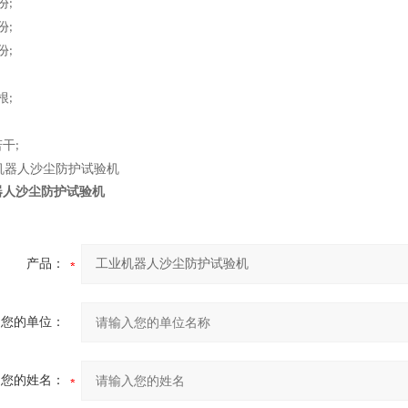
份
;
份
;
份
;
根
;
若干
;
器人沙尘防护试验机
产品：
您的单位：
您的姓名：