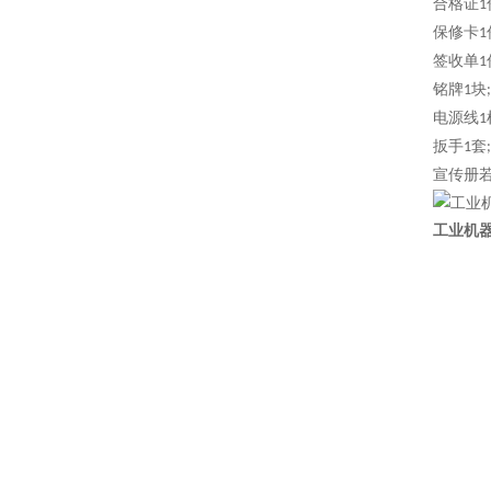
合格证
1
保修卡
1
签收单
1
铭牌
块
1
;
电源线
1
扳手
套
1
;
宣传册
工业机