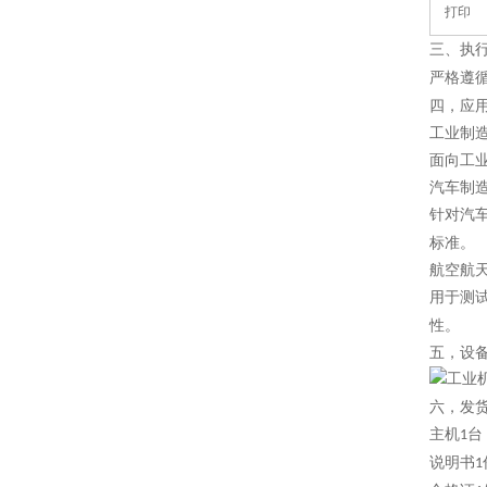
打印
三、
执
严格遵
四，
应
工业制
面向工
汽车制
针对汽
标准。
航空航
用于测
性。
五，设
六，发
主机
台
1
说明书
1