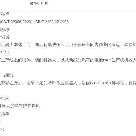
微型打印机
行
标准
循
，
GB/T 39006-2020
GB/T 2423.37-2006
用领域
造领域
业机器人本体厂商、自动化集成企业，用于验证车间内作业的搬运、焊接
造行业
车生产线上的喷涂、装配机器人，以及新能源汽车的电池
生产线机器
PACK
天与领域
试部署在野外、戈壁场景的特种作业机器人，适配
等标准，保
GJB 150.12A
备结构
货清单
；
份
;