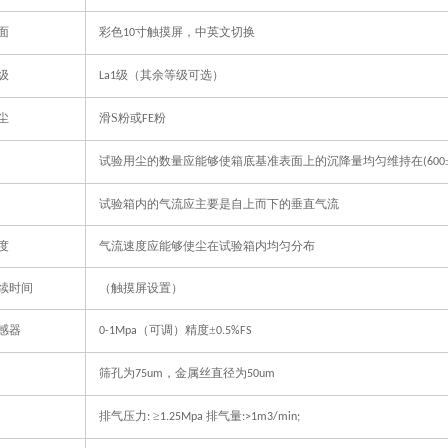
面
彩色
寸触摸屏，中英文切换
10
级
级（其余等级可选）
La1
尘
滑S粉或
粉
FE
试验用尘的数量应能够使箱底基准表面上的沉降量均匀维持在
(600
试验箱内的气流应主要是自上而下的垂直气流
度
气流速度应能够使尘在试验箱内均匀分布
续时间
（触摸屏设置）
感器
（可调）精度±
0-1Mpa
0.5%FS
筛孔为
，金属丝直径为
75um
50um
排气压力
≥
排气量
:
1.25Mpa
:>1m3/min;