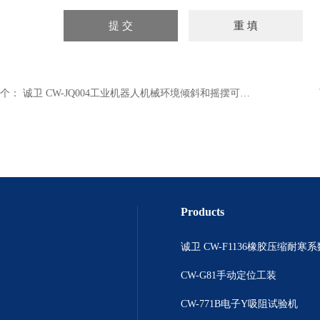
个：
诚卫 CW-JQ004工业机器人机械环境倾斜和摇摆可靠性试验机
Products
诚卫 CW-F1136橡胶压缩耐寒
CW-G81手动定位工装
CW-771B电子Y吸阻试验机