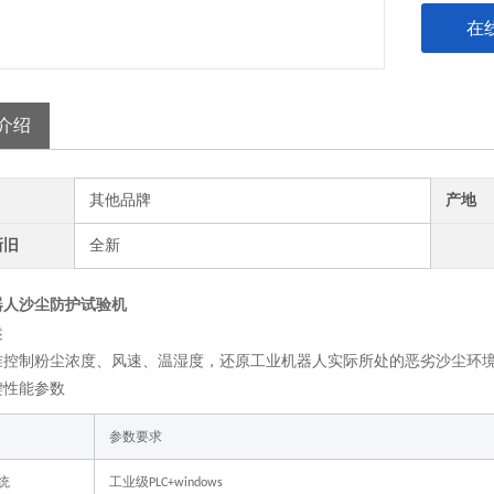
在
介绍
其他品牌
产地
新旧
全新
器人沙尘防护试验机
述
准控制粉尘浓度、风速、温湿度，还原工业机器人实际所处的恶劣沙尘环
键性能参数
参数要求
统
工业级
PLC+windows