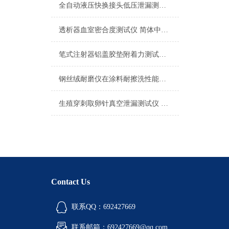
全自动液压快换接头低压泄漏测试仪
透析器血室密合度测试仪 简体中文/英文，七寸彩色触摸屏 上海诚卫
笔式注射器铝盖胶垫附着力测试仪，笔式注射器胶垫附着力测试仪
钢丝绒耐磨仪在涂料耐擦洗性能测试中的往复行程校准
生殖穿刺取卵针真空泄漏测试仪 采用高精度压力传感器保证稳压 上海诚卫
Contact Us
联系QQ：692427669
联系邮箱：692427669@qq.com