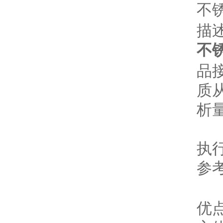
不
描
不
品
质
析
执
参
优